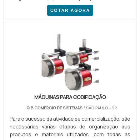
ou que já estão parados. A manutenção de
COTAR AGORA
impressoras pode ser feita da seguinte forma:
Manutenção corretiva, mediante contato;
Manutenção preventiva, serviço feito
periodicamente para os clientes; Manutenção
emergencial, para impressoras que pararam de
funcionar; Troca de peças estragadas; Avaliação de
códigos de erros; Ent.
MÁQUINAS PARA CODIFICAÇÃO
Q B COMERCIO DE SISTEMAS
/ SÃO PAULO - SP
Para o sucesso da atividade de comercialização, são
necessárias várias etapas de organização dos
produtos e materiais utilizados, com todas as