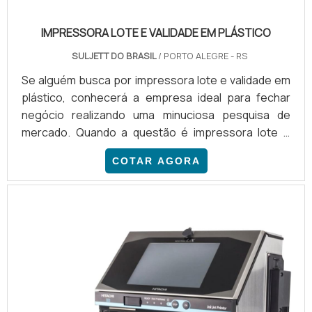
IMPRESSORA LOTE E VALIDADE EM PLÁSTICO
SULJETT DO BRASIL
/ PORTO ALEGRE - RS
Se alguém busca por impressora lote e validade em
plástico, conhecerá a empresa ideal para fechar
negócio realizando uma minuciosa pesquisa de
mercado. Quando a questão é impressora lote e
validade em plástico, na Suljett do Brasil irá
COTAR AGORA
encontrar precisão com comprometimento com os
resultados dos clientes.DETALHES SOBRE A
IMPRESSORA LOTE E VALIDADE EM PLÁSTICOHá
muitas maneiras eficientes de demonstrar
competência e excelência em uma áre...