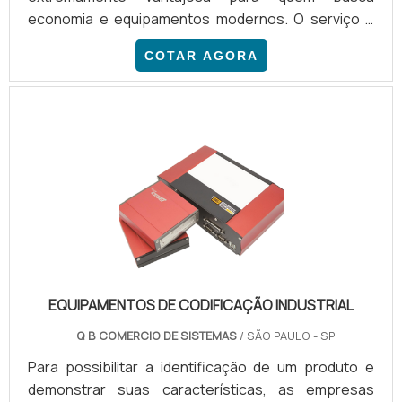
economia e equipamentos modernos. O serviço é
realizado por empresas especializadas em locação
COTAR AGORA
de impressoras gráficas, com soluções
diferenciadas para comércios, indústrias, escolas e
estabelecimentos que imprimem documentos,
arquivos e fotografias. Além disso, com o aluguel de
copiadora, o cliente reduz custos com a aquisição
do equipamento, com possibilidade de.
EQUIPAMENTOS DE CODIFICAÇÃO INDUSTRIAL
Q B COMERCIO DE SISTEMAS
/ SÃO PAULO - SP
Para possibilitar a identificação de um produto e
demonstrar suas características, as empresas