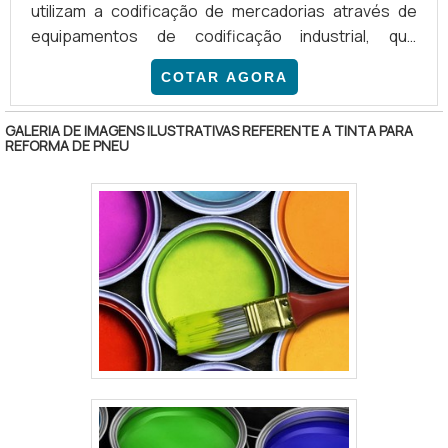
utilizam a codificação de mercadorias através de
equipamentos de codificação industrial, que
consistem na atribuição de um código
COTAR AGORA
representativo. Esta é a segunda etapa da
classificação de materiais, e consiste em padronizar
GALERIA DE IMAGENS ILUSTRATIVAS REFERENTE A TINTA PARA
dados, agilizar a identificação e a localização dos
REFORMA DE PNEU
produtos, facilitando o fluxo logístico. MAIS
INFORMAÇÕES SOBRE OS EQUIPAMENTOSDe
acordo com os equipamentos, a precisão da marc.