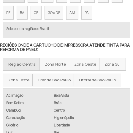
TINTA PARA IMPRESSORA INDUSTRIAL
PE
BA
CE
GO e DF
AM
PA
TINTA PARA IMPRESSORA INKJET
Selecione a região do Brasil
TINTA PARA LISTRAR PNEUS
REGIÕES ONDE A CARTUCHO DE IMPRESSORA ATENDE TINTA PARA
TINTA PARA MOLDE DE PNEU
REFORMA DE PNEU:
TINTA PARA OFFSET PARA PNEUS
Região Central
Zona Norte
Zona Oeste
Zona Sul
TINTA PARA PINTAR LETRAS PNEU
Zona Leste
Grande São Paulo
Litoral de São Paulo
TINTA PARA PINTAR PNEU
TINTA PARA PINTAR PNEUS DE BORRACHA
Aclimação
Bela Vista
Bom Retiro
Brás
TINTA PARA PNEU EM SP
Cambuci
Centro
Consolação
Higienópolis
TINTA PARA PNEUS
Glicério
Liberdade
TINTA PARA REFORMA DE PNEU
Luz
Pari