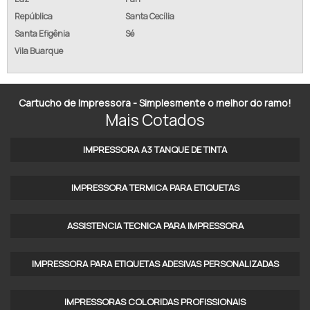
República
Santa Cecília
TINTA PARA TINGIR FIOS E CABOS
Santa Efigênia
Sé
Vila Buarque
TINTA PIGMENTADA
TINTA PIGMENTADA BRANCA
Cartucho de Impressora - Simplesmente o melhor do ramo!
TINTA PIGMENTADA IMPRESSORA
Mais Cotados
TINTA SOLVENTE PARA IMPRESSORA INDUSTRIAL
IMPRESSORA A3 TANQUE DE TINTA​
TINTA SUBLIMATICA INKTEC
IMPRESSORA TERMICA PARA ETIQUETAS​
TINTA VULCANIZADA
ASSISTENCIA TECNICA PARA IMPRESSORA
TINTA VULCANIZÁVEL
IMPRESSORA PARA ETIQUETAS ADESIVAS PERSONALIZADAS
IMPRESSORAS COLORIDAS PROFISSIONAIS​