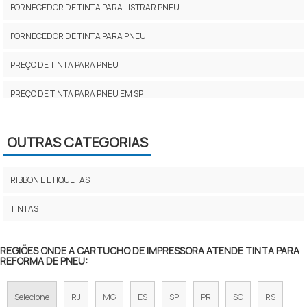
FORNECEDOR DE TINTA PARA LISTRAR PNEU
FORNECEDOR DE TINTA PARA PNEU
PREÇO DE TINTA PARA PNEU
PREÇO DE TINTA PARA PNEU EM SP
TINTA DOD
OUTRAS CATEGORIAS
TINTA INKJET EPSON
TINTA INKJET HP
RIBBON E ETIQUETAS
TINTA LISTRAR FIOS E CABOS
TINTAS
TINTA PAR PNEU EM SP
REGIÕES ONDE A CARTUCHO DE IMPRESSORA ATENDE TINTA PARA
REFORMA DE PNEU:
TINTA PARA BANDA DE ROLDAGEM
TINTA PARA FIO E CABOS SILICONE
Selecione
RJ
MG
ES
SP
PR
SC
RS