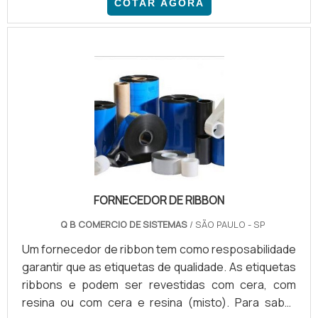
COTAR AGORA
qualquer tipo. Para início de estudo, a tinta pintar
petras pneu poder ser encontrada em diferentes
formas: Líquida, a mais comum; Spray, tipo que
necessita do uso de uma máquina própria para isso;
Caneta, indicada para trabalhos com mais
detalhes.EXISTEM DOI.
FORNECEDOR DE RIBBON
Q B COMERCIO DE SISTEMAS
/ SÃO PAULO - SP
Um fornecedor de ribbon tem como resposabilidade
garantir que as etiquetas de qualidade. As etiquetas
ribbons e podem ser revestidas com cera, com
resina ou com cera e resina (misto). Para saber