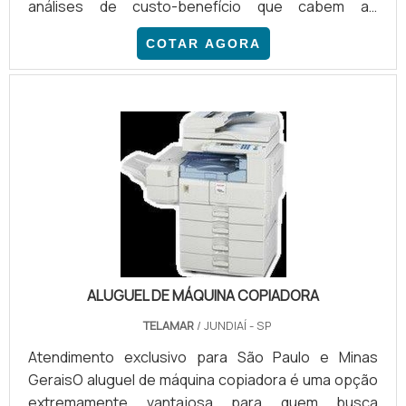
análises de custo-benefício que cabem ao
processo produtivo, e de marcação e identificação
COTAR AGORA
dos produtos em estoque. Como uma ferramenta
para garantir que essa organização seja feita, as
máquinas para codificação desempenham tal
função.ASSOCIAR E RASTREAR CÓDIGOS DE
IDENTIFICAÇÃO Máquinas de codificação são
usadas para associar códigos de identificação de .
ALUGUEL DE MÁQUINA COPIADORA
TELAMAR
/ JUNDIAÍ - SP
Atendimento exclusivo para São Paulo e Minas
GeraisO aluguel de máquina copiadora é uma opção
extremamente vantajosa para quem busca