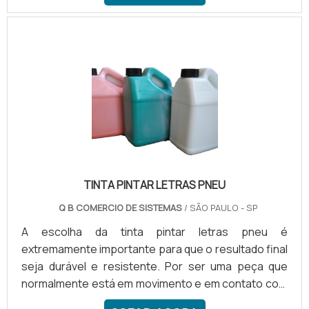
perfeita funcionalidade, para que toda e qualquer
possibilidade de falha seja eliminada. Vantagens da
impressora Tecnologia de ponta; Durabilidade;
Resistência; Matéria-prima de alta qualidade; Entre
uma série de outros.
TINTA PINTAR LETRAS PNEU
Q B COMERCIO DE SISTEMAS
/ SÃO PAULO - SP
A escolha da tinta pintar letras pneu é
extremamente importante para que o resultado final
seja durável e resistente. Por ser uma peça que
normalmente está em movimento e em contato com
diferentes climas, a tinta de pintar letras pneu não é