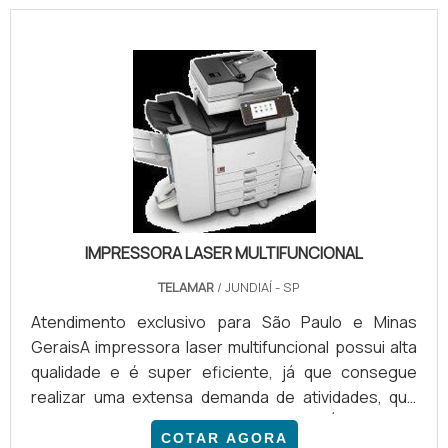
IMPRESSORA LASER MULTIFUNCIONAL
TELAMAR
/ JUNDIAÍ - SP
Atendimento exclusivo para São Paulo e Minas
GeraisA impressora laser multifuncional possui alta
qualidade e é super eficiente, já que consegue
realizar uma extensa demanda de atividades, que
vão muito além de imprimir papéis. É de suma
COTAR AGORA
importância que a impressora esteja em sua