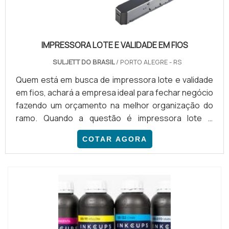
IMPRESSORA LOTE E VALIDADE EM FIOS
SULJETT DO BRASIL
/ PORTO ALEGRE - RS
Quem está em busca de impressora lote e validade
em fios, achará a empresa ideal para fechar negócio
fazendo um orçamento na melhor organização do
ramo. Quando a questão é impressora lote e
validade em fios, com a equipe da Suljett do Brasil
COTAR AGORA
conseguirá eficiência com assessoria técnica
especializada.DETALHES SOBRE A IMPRESSORA
LOTE E VALIDADE EM FIOSHá muitas maneiras
eficientes de demonstrar competência e excelência
em uma área de atua...