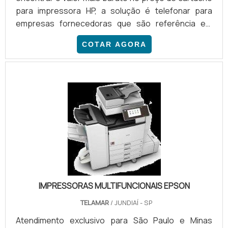
para impressora HP, a solução é telefonar para
empresas fornecedoras que são referência em
soluções para impressoras, que fornecem todos os
COTAR AGORA
modelos de cartuchos e toners compatíveis para
impressoras da HP. São inúmeras as vantagens em
pagar mais em conta no preço de cartucho para
impressora e contar com os produtos compatíveis.
Confira: Produtos econômicos e com rendimento
acima da média; A loja te.
IMPRESSORAS MULTIFUNCIONAIS EPSON
TELAMAR
/ JUNDIAÍ - SP
Atendimento exclusivo para São Paulo e Minas