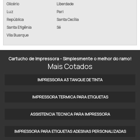
Glicério
Liberdade
RIBBON AZUL
Luz
Pari
República
Santa Cecília
RIBBON CERA 110X450
Santa Efigênia
Sé
Vila Buarque
RIBBON CERA 110X74 ZEBRA
RIBBON CERA 110X91
Cartucho de Impressora - Simplesmente o melhor do ramo!
RIBBON CERA AZUL
Mais Cotados
RIBBON DE CERA
IMPRESSORA A3 TANQUE DE TINTA​
RIBBON DE CERA 110X74
IMPRESSORA TERMICA PARA ETIQUETAS​
RIBBON DE CERA PARA IMPRESSORA ZEBRA
ASSISTENCIA TECNICA PARA IMPRESSORA
RIBBON ETIQUETA ZEBRA
RIBBON GC420T
IMPRESSORA PARA ETIQUETAS ADESIVAS PERSONALIZADAS