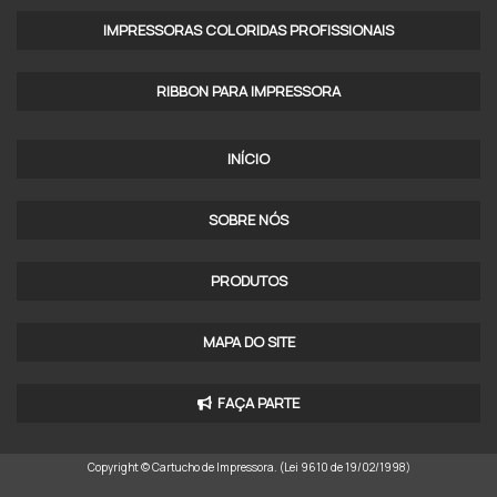
RIBBON IMPRESSORA ZEBRA
IMPRESSORAS COLORIDAS PROFISSIONAIS​
RIBBON MISTO 110X450
RIBBON PARA IMPRESSORA
RIBBON MISTO 110X74
RIBBON ONDE COMPRAR
INÍCIO
RIBBON PARA DATADOR
SOBRE NÓS
RIBBON PARA ETIQUETAS DE POLIÉSTER
PRODUTOS
RIBBON PARA IMPRESSORA
RIBBON PARA IMPRESSORA DE ETIQUETAS
MAPA DO SITE
RIBBON PARA IMPRESSORA TÉRMICA
FAÇA PARTE
RIBBON PREÇO
Copyright © Cartucho de Impressora. (Lei 9610 de 19/02/1998)
ROLO DE RIBBON