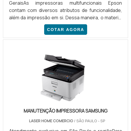
GeraisAs impressoras multifuncionais Epson
contam com diversos atributos de funcionalidade,
além da impressão em si. Dessa maneira, o material
consegue gerar suporte para serviços de
COTAR AGORA
copiadoras e digitalização de aplicações
específicas. Assim, é possível digitalizar páginas de
livros de modo rápido em pequenas quantidades,
além de aparelhos mais equipados, que contam com
fax e telefone. Todas essas atividades agregam
valor na avaliação do custo-benefí.
MANUTENÇÃO IMPRESSORA SAMSUNG
LASER HOME COMERCIO
/ SÃO PAULO - SP
Atendimento exclusivo em São Paulo e regiãoPara