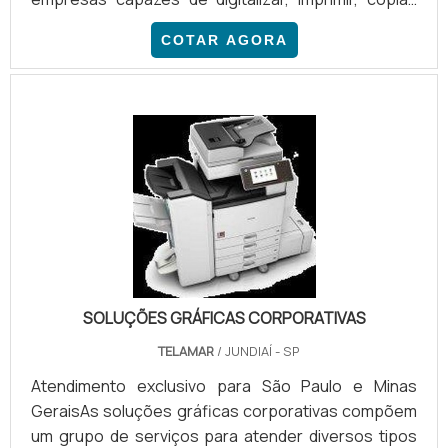
enviar e receber fax. A geração, o controle, o
COTAR AGORA
armazenamento, o compartilhamento e a
recuperação de informações em documentos são
feitas de forma ágil e fácil ao optar pelo aluguel de
multifuncionais. Dessa forma, por não fazerem parte
do ativo fixo de uma empresa, apresentam melhor
relação entre custo.
SOLUÇÕES GRÁFICAS CORPORATIVAS
TELAMAR
/ JUNDIAÍ - SP
Atendimento exclusivo para São Paulo e Minas
GeraisAs soluções gráficas corporativas compõem
um grupo de serviços para atender diversos tipos