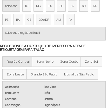
FÁBRICA DE ETIQUETAS RIBBON EM SP
Selecione
RJ
MG
ES
SP
PR
SC
RS
FÁBRICA DE RIBBONS
PE
BA
CE
GO e DF
AM
PA
FORNECEDOR DE ADESIVO PARA VULCANIZAÇÃO
Selecione a região do Brasil
FORNECEDOR DE ETIQUETA PARA VULCANIZAÇÃO
REGIÕES ONDE A CARTUCHO DE IMPRESSORA ATENDE
FORNECEDOR DE RIBBON
ETIQUETAGEM PARA TALÃO:
FORNECEDORES DE RIBBONS
Região Central
Zona Norte
Zona Oeste
Zona Sul
ONDE COMPRAR ETIQUETAS RIBBON EM SP
Zona Leste
Grande São Paulo
Litoral de São Paulo
ONDE ENCONTRAR ETIQUETAS RIBBON EM SP
PREÇO ETIQUETAS RIBBON RESINA
Aclimação
Bela Vista
Bom Retiro
Brás
RIBBON 110X450 CERA
Cambuci
Centro
Consolação
Higienópolis
RIBBON 110X74