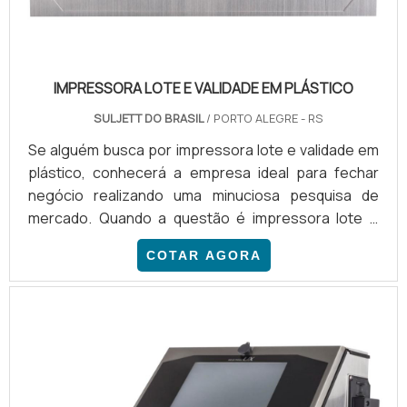
IMPRESSORA LOTE E VALIDADE EM PLÁSTICO
SULJETT DO BRASIL
/ PORTO ALEGRE - RS
Se alguém busca por impressora lote e validade em
plástico, conhecerá a empresa ideal para fechar
negócio realizando uma minuciosa pesquisa de
mercado. Quando a questão é impressora lote e
validade em plástico, na Suljett do Brasil irá
COTAR AGORA
encontrar precisão com comprometimento com os
resultados dos clientes.DETALHES SOBRE A
IMPRESSORA LOTE E VALIDADE EM PLÁSTICOHá
muitas maneiras eficientes de demonstrar
competência e excelência em uma áre...