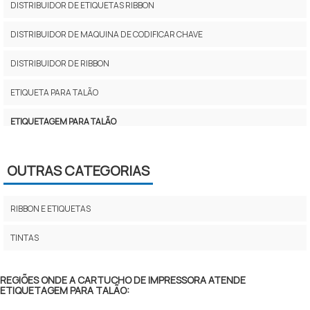
DISTRIBUIDOR DE ETIQUETAS RIBBON
DISTRIBUIDOR DE MAQUINA DE CODIFICAR CHAVE
DISTRIBUIDOR DE RIBBON
ETIQUETA PARA TALÃO
ETIQUETAGEM PARA TALÃO
ETIQUETAS ADESIVAS RIBBON EM SP
OUTRAS CATEGORIAS
ETIQUETAS PARA TALÃO COM CÓDIGO DE BARRAS
ETIQUETAS PARA VULCANIZAR
RIBBON E ETIQUETAS
ETIQUETAS RIBBON
TINTAS
ETIQUETAS RIBBON EM SP
REGIÕES ONDE A CARTUCHO DE IMPRESSORA ATENDE
ETIQUETAGEM PARA TALÃO:
ETIQUETAS VULCANIZÁVEIS PARA PNEUS