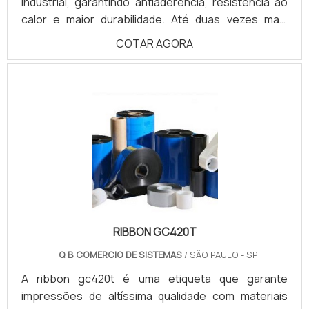
industrial, garantindo antiaderência, resistência ao
calor e maior durabilidade. Até duas vezes mais
durável que as fitas teflon convencionais, gera
COTAR AGORA
redução do tempo de setup, economia de energia,
selagem uniforme, fácil limpeza e maior
produtividade! Combinando a baixa fricção do Teflon
com a resistência mecânica do bronze, é ideal para
seladoras, prensas e máquinas de embalagem
contínua e intermitente. Proporciona excelente
desempenho em altas temperaturas e contato
direto com resistências, reduzindo o desgaste e
aumentando a eficiência do processo.
RIBBON GC420T
Q B COMERCIO DE SISTEMAS
/ SÃO PAULO - SP
A ribbon gc420t é uma etiqueta que garante
impressões de altíssima qualidade com materiais