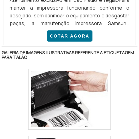
manter a impressora funcionando conforme o
desejado, sem danificar o equipamento e desgastar
peças, a manutenção impressora Samsung
preventiva é ideal. Além disso, a manutenção
COTAR AGORA
corretiva também é realizada para restabelecer as
características originais do equipamento.COMO
GALERIA DE IMAGENS ILUSTRATIVAS REFERENTE A ETIQUETAGEM
FUNCIONA ESTE TIPO DE MANUTENÇÃOO cliente
PARA TALÃO
pode telefonar para a assistência técnica e solicitar
um orçamento de manutenção para arrumar
impressoras a laser coloridas, monocromátic.