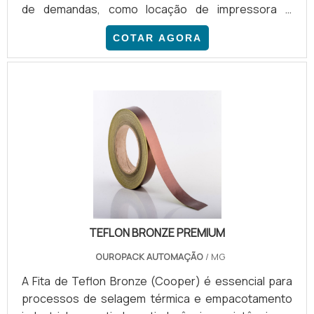
de demandas, como locação de impressora e
multifuncionais, outsourcing para impressão,
COTAR AGORA
respostas para diagnósticos de imagens,
fotografias digitais e impressão de exames
médicos. Dessa forma, os segmentos dependentes
de tratamentos de imagens têm o suporte
necessário de profissionais da área gráfica, para
auxiliá-los na qualidade das imagens e com as soluç.
TEFLON BRONZE PREMIUM
OUROPACK AUTOMAÇÃO
/ MG
A Fita de Teflon Bronze (Cooper) é essencial para
processos de selagem térmica e empacotamento