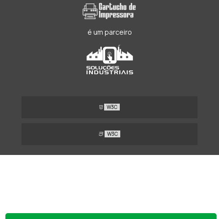
é um parceiro
W3C
W3C