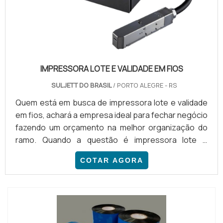
IMPRESSORA LOTE E VALIDADE EM FIOS
SULJETT DO BRASIL
/ PORTO ALEGRE - RS
Quem está em busca de impressora lote e validade
em fios, achará a empresa ideal para fechar negócio
fazendo um orçamento na melhor organização do
ramo. Quando a questão é impressora lote e
validade em fios, com a equipe da Suljett do Brasil
COTAR AGORA
conseguirá eficiência com assessoria técnica
especializada.DETALHES SOBRE A IMPRESSORA
LOTE E VALIDADE EM FIOSHá muitas maneiras
eficientes de demonstrar competência e excelência
em uma área de atua...