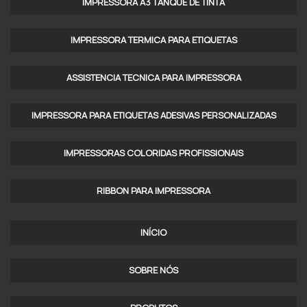
IMPRESSORA A3 TANQUE DE TINTA​
LOCAÇÃO DE IMPRESSORAS PARA EMPRESAS
IMPRESSORA TERMICA PARA ETIQUETAS​
SERVIÇO DE LOCAÇÃO DE IMPRESSORAS
ASSISTENCIA TECNICA PARA IMPRESSORA
LOCAÇÃO DE IMPRESSORA A LASER
CONTRATO DE OUTSOURCING DE IMPRESSÃO
IMPRESSORA PARA ETIQUETAS ADESIVAS PERSONALIZADAS
EMPRESAS DE OUTSOURCING DE IMPRESSÃO EM SP
IMPRESSORAS COLORIDAS PROFISSIONAIS​
OUTSOURCING DE IMPRESSÃO SP
RIBBON PARA IMPRESSORA
OUTSOURCING DE IMPRESSORAS TÉRMICAS
LOCAÇÃO DE IMPRESSORA MULTIFUNCIONAL SP
INÍCIO
LOCAÇÃO DE EQUIPAMENTOS DE IMPRESSÃO
SOBRE NÓS
LOCAÇÃO DE IMPRESSORAS PREÇO