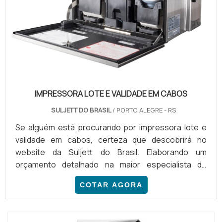
IMPRESSORA LOTE E VALIDADE EM CABOS
SULJETT DO BRASIL
/ PORTO ALEGRE - RS
Se alguém está procurando por impressora lote e
validade em cabos, certeza que descobrirá no
website da Suljett do Brasil. Elaborando um
orçamento detalhado na maior especialista do
segmento e conhecendo a melhor referência em
COTAR AGORA
qualidade, a compra não terá erros.INFORMAÇÕES
SOBRE A IMPRESSORA LOTE E VALIDADE EM
CABOSQuem quer achar impressora lote e validade