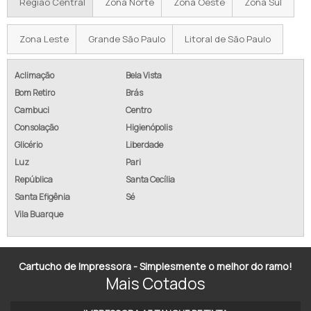
Região Central
Zona Norte
Zona Oeste
Zona Sul
ONDE ALUGAR IMPRESSORA
Zona Leste
Grande São Paulo
Litoral de São Paulo
LOCAÇÃO DE IMPRESSORAS
OUTSOURCING DE IMPRESSÃO
Aclimação
Bela Vista
Bom Retiro
Brás
LOCAÇÃO IMPRESSORA
Cambuci
Centro
Consolação
Higienópolis
ALUGUEL IMPRESSORA
Glicério
Liberdade
ALUGUEL DE IMPRESSORAS SP
Luz
Pari
República
Santa Cecília
LOCAÇÃO DE IMPRESSORAS SP
Santa Efigênia
Sé
Vila Buarque
EMPRESA DE LOCAÇÃO DE IMPRESSORAS
EMPRESAS DE LOCAÇÃO DE IMPRESSORAS EM SP
Cartucho de Impressora - Simplesmente o melhor do ramo!
LOCAÇÃO DE IMPRESSORA DE ETIQUETAS
Mais Cotados
LOCAÇÃO DE IMPRESSORA TÉRMICA