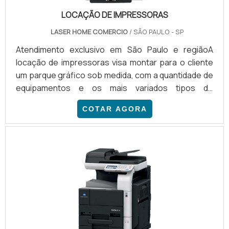
LOCAÇÃO DE IMPRESSORAS
LASER HOME COMERCIO
/ SÃO PAULO - SP
Atendimento exclusivo em São Paulo e regiãoA
locação de impressoras visa montar para o cliente
um parque gráfico sob medida, com a quantidade de
equipamentos e os mais variados tipos de
impressoras, para que seja possível imprimir com
COTAR AGORA
agilidade, redução de gasto com papel e
suprimentos, sem ter o equipamento parado por
nenhum instante. Além de fazer a locação, o serviço
de outsourcing de impressão também garante mais
vantagens aos clientes: Possibilidade de controlar
quem usa os equipamentos; Po.