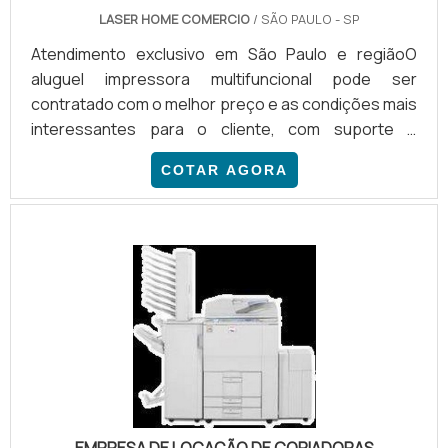
LASER HOME COMERCIO
/ SÃO PAULO - SP
Atendimento exclusivo em São Paulo e regiãoO
aluguel impressora multifuncional pode ser
contratado com o melhor preço e as condições mais
interessantes para o cliente, com suporte e
serviços de manutenção inclusos. O atendimento é
COTAR AGORA
sempre personalizado, focado nas principais
demandas das empresas modernas que trabalham
com gestão de impressão.INFORMAÇÕES
ADICIONAIS SOBRE O PRODUTOPara solicitar o
aluguel impressora, as empresas podem fazer
contato com um prestador de serviços
especializado. Basta.
EMPRESA DE LOCAÇÃO DE COPIADORAS