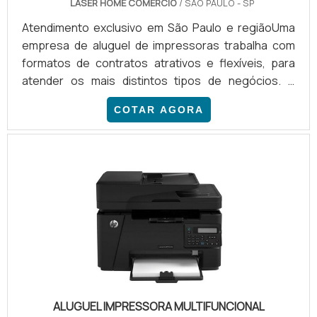
LASER HOME COMERCIO
/ SÃO PAULO - SP
Atendimento exclusivo em São Paulo e regiãoUma
empresa de aluguel de impressoras trabalha com
formatos de contratos atrativos e flexíveis, para
atender os mais distintos tipos de negócios. A
empresa valoriza o bom relacionamento com seus
COTAR AGORA
clientes e, por isso, presta um serviço com
excelência em todas as etapas, desde a definição
das impressoras para locação até a instalação e
configuração dos equipamentos na sede do
negócio do cliente.BENEFÍCIOS DE CONTRATAR
ESTE TIPO DE EMPRESAOs serviços de lo.
ALUGUEL IMPRESSORA MULTIFUNCIONAL