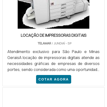
LOCAÇÃO DE IMPRESSORAS DIGITAIS
TELAMAR
/ JUNDIAÍ - SP
Atendimento exclusivo para São Paulo e Minas
GeraisA locação de impressoras digitais atende as
necessidades gráficas de empresas de diversos
portes, sendo considerada como uma oportunidade
real de redução de custos por dispensar a aquisição
COTAR AGORA
de máquinas e seus insumos. O serviço foi
desenvolvido para empresas que decidem não
adquirir um equipamento próprio, em razão das
repentinas mudanças que ocorrem na economia ou
no próprio ramo.Atrav...