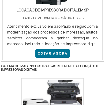
​LOCAÇÃO DE IMPRESSORA DIGITAL EM SP
LASER HOME COMERCIO
/ SÃO PAULO - SP
Atendimento exclusivo em São Paulo e regiãoCom a
modernização dos processos de impressão, muitos
serviços começaram a ganhar destaque no
mercado, incluindo a locação de impressora digital
em SP. Utilizada principalmente para pequenas
COTAR AGORA
tiragens, o equipamento permite renovar materiais
que necessitam de algum tipo de correção. OUTRAS
GALERIA DE IMAGENS ILUSTRATIVAS REFERENTE A LOCAÇÃO DE
VANTAGENS ADVINDAS COM A CONTRATAÇÃO Além
IMPRESSORAS DIGITAIS
de sua tecnologia de ponta, a impressora digital é
um aparelho versátil. Desse modo, o equipamento
pode funcionar com variado.