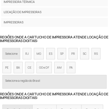
LOCAÇÃO DE IMPRESSORAS EM SP
IMPRESSORA TÉRMICA
LOCAÇÃO DE IMPRESSORAS SÃO PAULO
LOCAÇÃO DE IMPRESSORAS
ALUGUEL IMPRESSORA PREÇO
IMPRESSORAS
LOCAÇÃO DE COPIADORAS E IMPRESSORAS
REGIÕES ONDE A CARTUCHO DE IMPRESSORA ATENDE LOCAÇÃO DE
IMPRESSORAS DIGITAIS:
LOCAÇÃO DE COPIADORAS EM SP
LOCAÇÃO DE IMPRESSORA COLORIDA
Selecione
RJ
MG
ES
SP
PR
SC
RS
LOCAÇÃO DE IMPRESSORAS E COPIADORAS
PE
BA
CE
GO e DF
AM
PA
LOCAÇÃO DE IMPRESSORAS E MULTIFUNCIONAIS
Selecione a região do Brasil
LOCAÇÃO DE MULTIFUNCIONAL SP
REGIÕES ONDE A CARTUCHO DE IMPRESSORA ATENDE LOCAÇÃO DE
SERVIÇO DE LOCAÇÃO DE MULTIFUNCIONAIS
IMPRESSORAS DIGITAIS:
IMPRESSORA TÉRMICA LOCAÇÃO