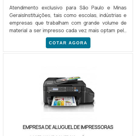
Atendimento exclusivo para São Paulo e Minas
GeraisInstituições, tais como escolas, indústrias e
empresas que trabalham com grande volume de
material a ser impresso cada vez mais optam pela
impressora multifuncional grande porte, a fim de
COTAR AGORA
realizar impressão de documentos, impressão de
grandes arquivos, escaneamentos, entre outras
funcionalidades desenvolvidas por gráficas.A
impressora auxilia, principalmente, nas rotinas de
trabalho administrativas e editoriais, pois, por
possuir alta capacidade.
EMPRESA DE ALUGUEL DE IMPRESSORAS