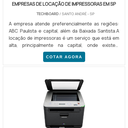
EMPRESAS DE LOCAÇÃO DE IMPRESSORAS EM SP
TECHBOARD
/ SANTO ANDRÉ - SP
A empresa atende preferencialmente as regiões:
ABC Paulista e capital, além da Baixada Santista.A
locação de impressoras é um serviço que está em
alta, principalmente na capital, onde existem
empresas de locação de impressoras em SP de
COTAR AGORA
diferentes segmentos do mercado que necessitam
de uma grande demanda de impressões.
EQUIPAMENTOS DA MAIS ALTA QUALIDADEEsses
equipamentos possuem alto nível de tecnologia e
modernidade e, desse modo, conseguem
apresentar os melhores resultados a todos. Um dos
tipo.