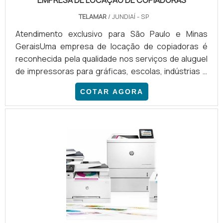
TELAMAR
/ JUNDIAÍ - SP
Atendimento exclusivo para São Paulo e Minas
GeraisUma empresa de locação de copiadoras é
reconhecida pela qualidade nos serviços de aluguel
de impressoras para gráficas, escolas, indústrias e
comércio em geral, com disponibilidade de inúmeros
COTAR AGORA
modelos de copiadoras para impressão em larga
escala, bem como de fotografias digitais e
fotobooks. Além disso, uma empresa de locação
com reconhecimento de mercado também oferece
soluções altamente tecnológicas para cada um de
seus clientes.Pontos relevan.