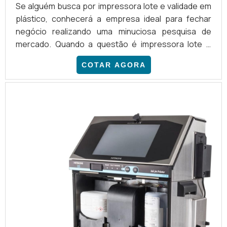
Se alguém busca por impressora lote e validade em
plástico, conhecerá a empresa ideal para fechar
negócio realizando uma minuciosa pesquisa de
mercado. Quando a questão é impressora lote e
validade em plástico, na Suljett do Brasil irá
COTAR AGORA
encontrar precisão com comprometimento com os
resultados dos clientes.DETALHES SOBRE A
IMPRESSORA LOTE E VALIDADE EM PLÁSTICOHá
muitas maneiras eficientes de demonstrar
competência e excelência em uma áre...