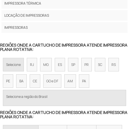
IMPRESSORA A JATO DE TINTA
IMPRESSORA TÉRMICA
VALOR DE UMA IMPRESSORA
LOCAÇÃO DE IMPRESSORAS
VALOR IMPRESSORA
IMPRESSORAS
IMPRESSORA A VENDA
REGIÕES ONDE A CARTUCHO DE IMPRESSORA ATENDE IMPRESSORA
PLANA ROTATIVA:
IMPRESSORAS COLORIDAS
PREÇO IMPRESSORA MULTIFUNCIONAL
Selecione
RJ
MG
ES
SP
PR
SC
RS
IMPRESSORA LASER COLORIDA PREÇO
PE
BA
CE
GO e DF
AM
PA
IMPRESSORA COPIADORA PROFISSIONAL
Selecione a região do Brasil
IMPRESSORA PROFISSIONAL MULTIFUNCIONAL
REGIÕES ONDE A CARTUCHO DE IMPRESSORA ATENDE IMPRESSORA
COMPRA DE IMPRESSORA
PLANA ROTATIVA:
VENDA DE IMPRESSORA HP