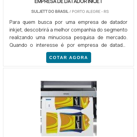
EMPRESA DE DATADOR INKJET
SULJETT DO BRASIL
/ PORTO ALEGRE - RS
Para quem busca por uma empresa de datador
inkjet, descobrirá a melhor companhia do segmento
realizando uma minuciosa pesquisa de mercado.
Quando o interesse é por empresa de datador
inkjet, com a Suljett do Brasil irá encontrar excelente
COTAR AGORA
custo-benefício com assessoria técnica
especializada.UM POUCO MAIS SOBRE A EMPRESA
DE DATADOR INKJETHá muitas maneiras eficientes
de demonstrar competência e excelência para se
destacar como empresa de datador inkjet, a Suljett
do Brasil foca sua energia em produzir uma
estrutura aos clientes com: Equipamentos de última
geração; Conformidade com os padrões
internacionais de segurança GS, UL, CSA e CE;
Distribuição autorizada das grandes marcas Hitachi,
Fortress e Robopac. Discorrendo ainda sobre