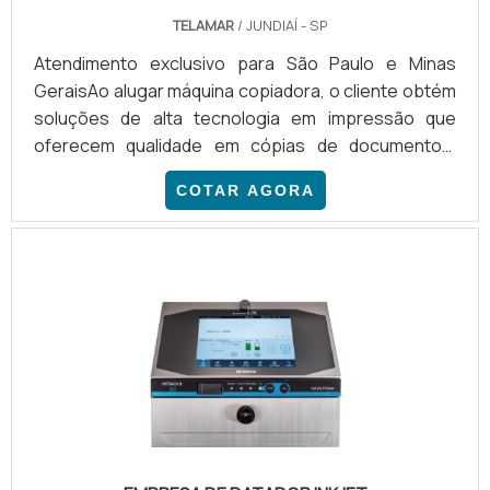
TELAMAR
/ JUNDIAÍ - SP
Atendimento exclusivo para São Paulo e Minas
GeraisAo alugar máquina copiadora, o cliente obtém
soluções de alta tecnologia em impressão que
oferecem qualidade em cópias de documentos,
arquivos, fotografias digitais e fotobooks. Além
COTAR AGORA
disso, a locação de copiadoras é uma alternativa
economicamente viável, já que, em muitos casos,
alugar o equipamento é mais barato do que a
aquisição do equipamento.Cuidados importantes
com o materialPara alugar a máquina copiadora, é
recomendável contratar uma emp.