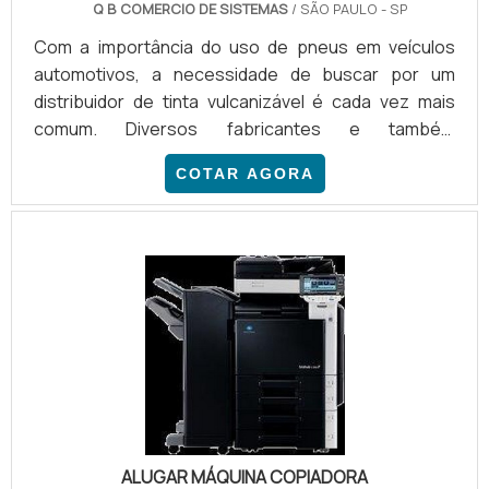
Q B COMERCIO DE SISTEMAS
/ SÃO PAULO - SP
Com a importância do uso de pneus em veículos
automotivos, a necessidade de buscar por um
distribuidor de tinta vulcanizável é cada vez mais
comum. Diversos fabricantes e também
reformadores de pneus precisam utilizar materiais
COTAR AGORA
para identificação, revitalização e acabamento de
seus produtos. Por essa razão, o trabalho de um
distribuidor é um suporte essencial para muitos
processos produtivos.É UM MATERIAL COM
CARACTERÍSTICAS PRÓPRIASA tinta vulcanizável é
um material com características próprias.
ALUGAR MÁQUINA COPIADORA