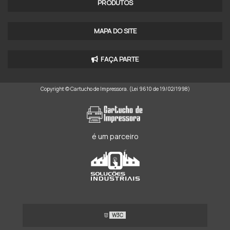
PRODUTOS
IMPRESSORA PLANA ROTATIVA
IMPRESSORA ROTATIVA A VENDA
MAPA DO SITE
MAQUINA IMPRESSORA ROTATIVA
FAÇA PARTE
MAQUINA IMPRESSORA ROTATIVA PARA JORNAL
Copyright © Cartucho de Impressora. (Lei 9610 de 19/02/1998)
IMPRESSORA OFFSET A4
IMPRESSORA OFFSET DE MESA COLORIDA
IMPRESSORA OFFSET DE MESA COLORIDA PREÇO
é um parceiro
IMPRESSORA OFFSET BICOLOR
IMPRESSORA OFFSET 8 CORES
IMPRESSORA OFFSET 4 CORES A VENDA
W3C
IMPRESSORA OFFSET DIGITAL PREÇO