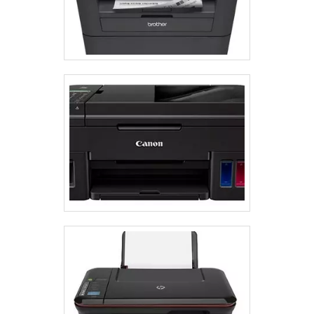
Conformidade com os padrões internacionais de
segurança GS, UL, CSA e CE; Equipamentos de
última geração. Tudo isso para garantir que se tenha
impressora jato de tinta industrial com precisão.
Sem perder o foco em impressora jato de tinta
industrial, é importante buscar uma empresa que
tenha produtos e serviços com ótima qualidade e
eficiência, pontos importantes que ficam de fora no
planejamento de empresas que visam apenas o
lucro, deixando a desejar nos outros fatores.Isso
tudo é a razão pela qual a Suljett do Brasil é
comprometida com os serviços quando falamos do
segmento de equipamentos de inspeção e
codificação industrial. A empresa objetiva a
satisfação da venda à entrega final, com foco total
na qualidade. O quadro de colaboradores é formado
por funcionários capacitados, que estão esperando
seu contato para tirar todas as suas dúvidas e