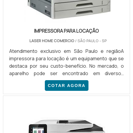
IMPRESSORA PARA LOCAÇÃO
LASER HOME COMERCIO
/ SÃO PAULO - SP
Atendimento exclusivo em São Paulo e regiãoA
impressora para locação é um equipamento que se
destaca por seu custo-benefício. No mercado, o
aparelho pode ser encontrado em diversos
modelos, destinados para uma gama de atividades.
COTAR AGORA
Entre as impressoras mais comuns, citamos:
Impressora à laser; Impressora plotters; Impressora
de tinta sólida; Impressora jato de tinta; Impressora
térmica.INFORMAÇÕES ADICIONAIS SOBRE O
SERVIÇOIndependentemen...