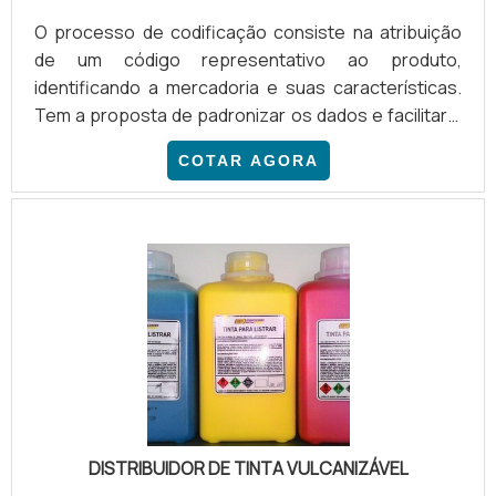
O processo de codificação consiste na atribuição
de um código representativo ao produto,
identificando a mercadoria e suas características.
Tem a proposta de padronizar os dados e facilitar a
localização e identificação dos produtos, facilitando
COTAR AGORA
o fluxo de informações na cadeia logística. Ele é
fundamental para uma boa gestão de estoques,
porque através dele existe uma integração entre o
estoque físico e o virtual, aumentando o controle
dos produtos e facilitando a entrega. Existem 4
formas prin.
DISTRIBUIDOR DE TINTA VULCANIZÁVEL