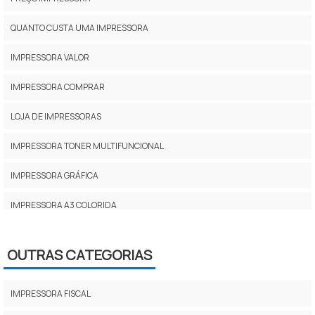
QUANTO CUSTA UMA IMPRESSORA
IMPRESSORA VALOR
IMPRESSORA COMPRAR
LOJA DE IMPRESSORAS
IMPRESSORA TONER MULTIFUNCIONAL
IMPRESSORA GRÁFICA
IMPRESSORA A3 COLORIDA
IMPRESSORA PARA ESCRITÓRIO
OUTRAS CATEGORIAS
PREÇO DA IMPRESSORA
MULTIFUNCIONAL JATO DE TINTA
IMPRESSORA FISCAL