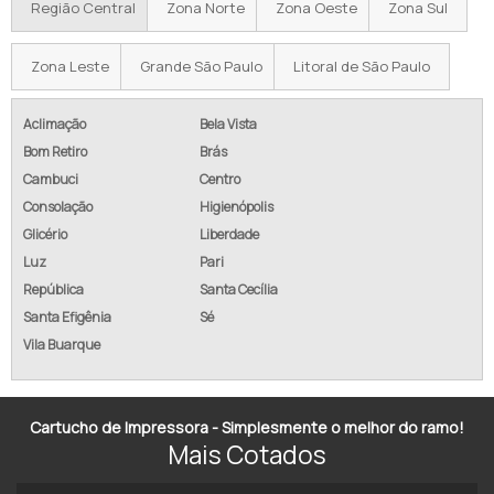
Região Central
Zona Norte
Zona Oeste
Zona Sul
IMPRESSORA COLORIDA PARA EMPRESA
Zona Leste
Grande São Paulo
Litoral de São Paulo
VENDA DE IMPRESSORA MULTIFUNCIONAL
VENDA DE COPIADORAS
Aclimação
Bela Vista
Bom Retiro
Brás
VENDA DE MULTIFUNCIONAL
Cambuci
Centro
Consolação
Higienópolis
IMPRESSORA DE CARTÕES PVC E CRACHÁS
Glicério
Liberdade
IMPRESSORA PLANA UV LED
Luz
Pari
República
Santa Cecília
IMPRESSORA INDUSTRIAL
Santa Efigênia
Sé
Vila Buarque
IMPRESSORA PLANA
IMPRESSORA ROTATIVA OFFSET
Cartucho de Impressora - Simplesmente o melhor do ramo!
IMPRESSORA ROTATIVA OFFSET A VENDA
Mais Cotados
IMPRESSORA ROTATIVA OFFSET PREÇO