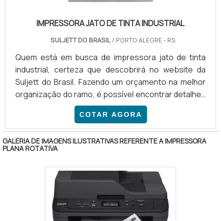
IMPRESSORA JATO DE TINTA INDUSTRIAL
SULJETT DO BRASIL
/ PORTO ALEGRE - RS
Quem está em busca de impressora jato de tinta
industrial, certeza que descobrirá no website da
Suljett do Brasil. Fazendo um orçamento na melhor
organização do ramo, é possível encontrar detalhes
sobre a líder em qualidade.Quando o tema é
COTAR AGORA
impressora jato de tinta industrial, com a Suljett do
Brasil atingirá eficiência com as melhores soluções
GALERIA DE IMAGENS ILUSTRATIVAS REFERENTE A IMPRESSORA
para cada cliente, visando produtividade e qualidade
PLANA ROTATIVA
para cada processo.MAIS SOBRE A IMPRESSORA
JATO DE TINTA INDUSTRIALHá muitas maneiras
eficientes de demonstrar competência e excelência
em uma área de atuação. A Suljett do Brasil objetiva
seus recursos em proporcionar para os parceiros
uma estrutura com: Tecnologia de ponta;