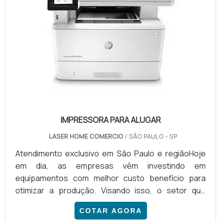
IMPRESSORA PARA ALUGAR
LASER HOME COMERCIO
/ SÃO PAULO - SP
Atendimento exclusivo em São Paulo e regiãoHoje
em dia, as empresas vêm investindo em
equipamentos com melhor custo benefício para
otimizar a produção. Visando isso, o setor que
fornece impressora para alugar está crescendo
COTAR AGORA
gradativamente no Brasil. O serviço de se sobressai