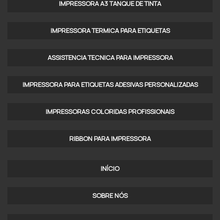
IMPRESSORA A3 TANQUE DE TINTA​
COMPRAR IMPRESSORA ROTATIVA OFFSET
IMPRESSORA TERMICA PARA ETIQUETAS​
IMPRESSORA OFFSET PEQUENO PORTE
ASSISTENCIA TECNICA PARA IMPRESSORA
IMPRESSORA ROTATIVA
IMPRESSORA OFFSET DIGITAL
IMPRESSORA PARA ETIQUETAS ADESIVAS PERSONALIZADAS
IMPRESSORA OFFSET 4 CORES
IMPRESSORAS COLORIDAS PROFISSIONAIS​
IMPRESSORA ROTATIVA PARA JORNAL
RIBBON PARA IMPRESSORA
IMPRESSORA CORTE E VINCO ROTATIVA PREÇO
IMPRESSORA OFFSET A3
INÍCIO
IMPRESSORA ROTATIVA PREÇO
SOBRE NÓS
IMPRESSORA FLEXOGRAFICA ROTATIVA