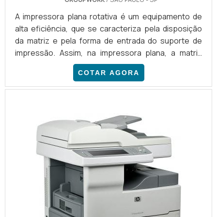
A impressora plana rotativa é um equipamento de
alta eficiência, que se caracteriza pela disposição
da matriz e pela forma de entrada do suporte de
impressão. Assim, na impressora plana, a matriz
permanece nessa posição sem rotatividade. Por
COTAR AGORA
isso, para este tipo de impressora, o papel é
inserido já no tamanho necessário para cada
projeto.MAIS INFORMAÇÕES SOBRE A IMPRESSORA
PLANAApesar de guardar semelhanças com os
modelos domésticos, em...