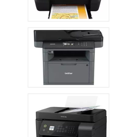
melhor atender. A MELHOR EMPRESA NO
SEGMENTONa Suljett do Brasil existe variedade e
qualidade quando o assunto for equipamentos de
inspeção e codificação industrial. É possível
encontrar itens variados com tecnologia de ponta,
como impressoras datadoras que codificam e
marcam lote, validade, fabricação, entre outras
informações em produtos e equipamentos de
automatização de envolvimento de paletes com
ótima qualidade e proteção.Apresentando produtos
de alto padrão, a empresa conta com profissionais
especializados e instalações modernas e em bom
estado, conquistando então a confiança de todos. A
Suljett do Brasil é uma empresa que tem
despontado no segmento por toda seriedade e
qualidade, o que fecha todo o ciclo de entrega com
excelência para seus parceiros..