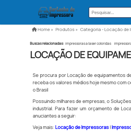
Home »
Produtos »
Categoria - Locação de 
Buscas relacionadas:
impressoras a laser coloridas​
impressora
LOCAÇÃO DE EQUIPAM
Se procura por Locação de equipamentos de i
receba os valores médios hoje mesmo com c
o Brasil
Possuindo milhares de empresas, o Soluções I
industrial. Para fazer um orçamento de Lo
anuciantes a seguir:
Veja mais:
Locação de Impressoras
|
Impress