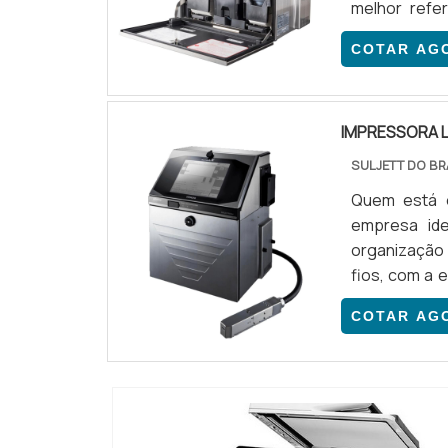
melhor refe
SOBRE A I
COTAR AG
impressora 
serviços, dep
IMPRESSORA L
SULJETT DO BR
Quem está e
empresa id
organização
fios, com a 
técnica esp
COTAR AG
FIOSHá muita
em uma área d