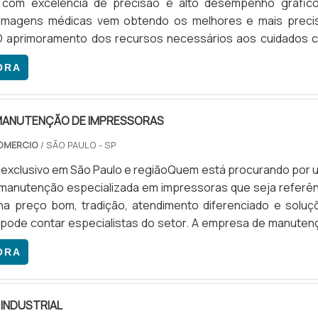
 com excelência de precisão e alto desempenho gráfico
imagens médicas vem obtendo os melhores e mais preci
 O aprimoramento dos recursos necessários aos cuidados 
io oferecer a visualização em diversos monitores de imagem
ORA
o. Aplicativos de última geração, imprescindíveis para a red
proporcionam soluções gráficas imagens médicas e recur
MANUTENÇÃO DE IMPRESSORAS
OMERCIO
/ SÃO PAULO - SP
exclusivo em São Paulo e regiãoQuem está procurando por 
manutenção especializada em impressoras que seja referên
ha preço bom, tradição, atendimento diferenciado e soluç
 pode contar especialistas do setor. A empresa de manuten
ras atua com serviço preventivo e corretivo, para manter
ORA
 sempre funcionando de maneira correta, com o máximo
 e economia.DIFERENCIAIS APRESENTADOS PELA EMPRE
m.
INDUSTRIAL