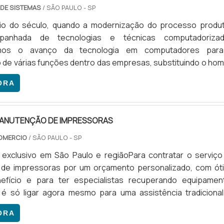
 DE SISTEMAS
/ SÃO PAULO - SP
cio do século, quando a modernização do processo produt
panhada de tecnologias e técnicas computadorizad
mos o avanço da tecnologia em computadores par
de várias funções dentro das empresas, substituindo o ho
suas atividades. Ali surgia a automação industrial, que prom
ORA
ação automática dos materiais. O PRODUTO É RASTRE
EA codificação, geralmente alocada em caixas de papelão
ermite que o p.
MANUTENÇÃO DE IMPRESSORAS
OMERCIO
/ SÃO PAULO - SP
 exclusivo em São Paulo e regiãoPara contratar o serviço
de impressoras por um orçamento personalizado, com ót
efício e para ter especialistas recuperando equipamen
 é só ligar agora mesmo para uma assistência tradicional
manutenção tem o objetivo de consertar, trocar peças, fa
ORA
entivos e corretivos em impressoras que estão com uma sé