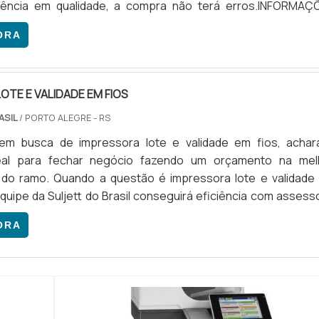
rência em qualidade, a compra não terá erros.INFORMAÇ
MPRESSORA LOTE E VALIDADE EM CABOSQuem quer ac
ORA
lote e validade em cabos em uma empresa comprometida com
ara com a Suljett do Br...
OTE E VALIDADE EM FIOS
ASIL
/ PORTO ALEGRE - RS
m busca de impressora lote e validade em fios, achar
eal para fechar negócio fazendo um orçamento na mel
 do ramo. Quando a questão é impressora lote e validade
equipe da Suljett do Brasil conseguirá eficiência com assess
ecializada.DETALHES SOBRE A IMPRESSORA LOTE E VALIDADE
ORA
s maneiras eficientes de demonstrar competência e excelên
e atua...