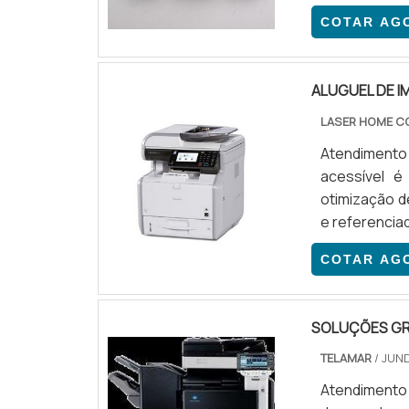
escritos em
COTAR AG
emborracha
versátil.
emborrachada
ALUGUEL DE 
LASER HOME C
Atendimento 
acessível 
otimização d
e referencia
locação e o
COTAR AG
completo na 
pelo comprom
de im.
SOLUÇÕES GR
TELAMAR
/ JUND
Atendiment