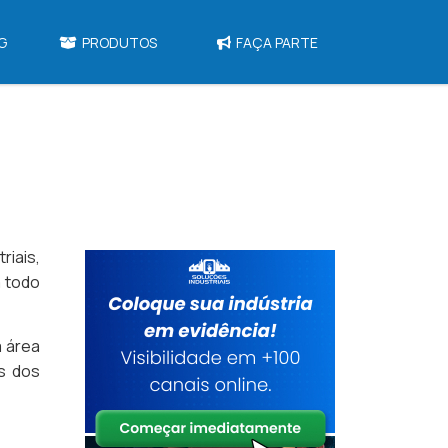
G
PRODUTOS
FAÇA PARTE
riais,
 todo
a área
s dos