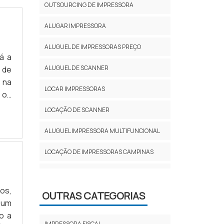
OUTSOURCING DE IMPRESSORA
ALUGAR IMPRESSORA
ALUGUEL DE IMPRESSORAS PREÇO
á a
ALUGUEL DE SCANNER
 de
 na
LOCAR IMPRESSORAS
 os
ADE
LOCAÇÃO DE SCANNER
a e
ALUGUEL IMPRESSORA MULTIFUNCIONAL
LOCAÇÃO DE IMPRESSORAS CAMPINAS
ALUGUEL IMPRESSORA LASER
os,
OUTRAS CATEGORIAS
ALUGUEL IMPRESSORA 3D
 um
o a
LOCAÇÃO DE IMPRESSORA
MULTIFUNCIONAL
IMPRESSORA FISCAL