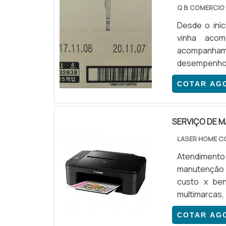
Q B COMERCIO
Desde o iní
vinha acom
acompanha
desempenho 
de muitas de 
COTAR AG
a moviment
CORRETAMENT
em pallets, p
SERVIÇO DE 
LASER HOME C
Atendimento
manutenção 
custo x ben
multimarcas,
serviço de 
COTAR AG
ajustes prev