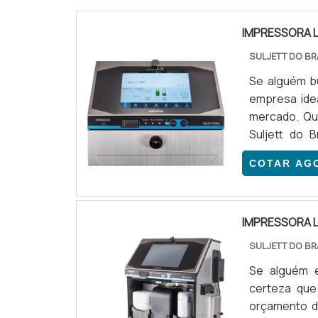
IMPRESSORA L
SULJETT DO BR
Se alguém bu
empresa ide
mercado. Qu
Suljett do 
resultados 
COTAR AG
EM PLÁSTICO
excelência e
IMPRESSORA L
SULJETT DO BR
Se alguém e
certeza que
orçamento d