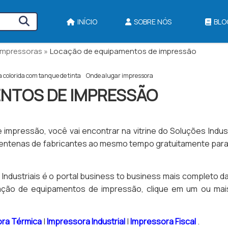
INÍCIO
SOBRE NÓS
BLO
Impressoras »
Locação de equipamentos de impressão
 colorida com tanque de tinta​
Onde alugar impressora
ENTOS DE IMPRESSÃO
mpressão, você vai encontrar na vitrine do Soluções Indust
entenas de fabricantes ao mesmo tempo gratuitamente para
ndustriais é o portal business to business mais completo d
cação de equipamentos de impressão, clique em um ou mai
ora Térmica
|
Impressora Industrial
|
Impressora Fiscal
.