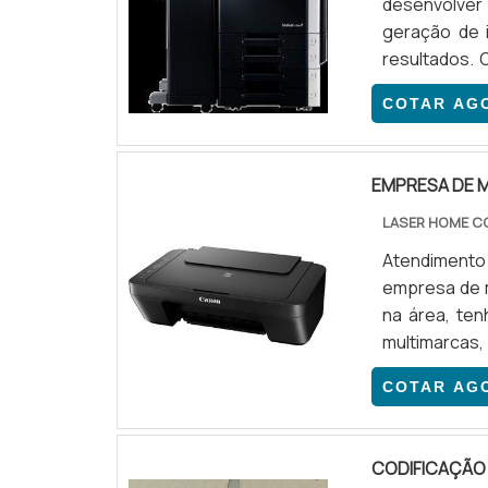
desenvolver
geração de 
resultados.
pacientes ve
COTAR AG
alta resoluçã
de custos, 
necessári.
EMPRESA DE 
LASER HOME C
Atendimento 
empresa de 
na área, ten
multimarcas,
de impresso
COTAR AG
impressoras
eficiência
empresa de 
CODIFICAÇÃO 