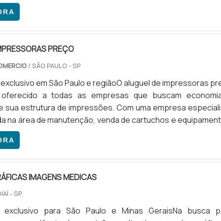
 pneus, podem ser usadas etiquetas vulcanizáveis ou let
ORA
das para pneus, sendo essas últimas uma opção basta
É UMA ALTERNATIVA EXTREMAMENTE PRÁTICAAs let
s são uma alternativa.
IMPRESSORAS PREÇO
OMERCIO
/ SÃO PAULO - SP
exclusivo em São Paulo e regiãoO aluguel de impressoras pr
é oferecido a todas as empresas que buscam economi
e sua estrutura de impressões. Com uma empresa especiali
da na área de manutenção, venda de cartuchos e equipament
utsourcing de impressão, é possível ter um atendime
ORA
área, sempre pautado pela ética, pela inovação tecnológic
isso com o cliente em primeiro lugar. No segmento de alug
ÁFICAS IMAGENS MEDICAS
IAÍ - SP
o exclusivo para São Paulo e Minas GeraisNa busca p