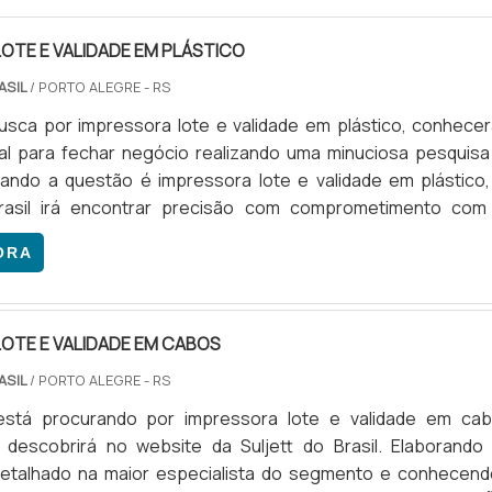
OTE E VALIDADE EM PLÁSTICO
ASIL
/ PORTO ALEGRE - RS
sca por impressora lote e validade em plástico, conhecer
al para fechar negócio realizando uma minuciosa pesquisa
ando a questão é impressora lote e validade em plástico,
Brasil irá encontrar precisão com comprometimento com
dos clientes.DETALHES SOBRE A IMPRESSORA LOTE E VALID
ORA
Há muitas maneiras eficientes de demonstrar competênci
m uma áre...
OTE E VALIDADE EM CABOS
ASIL
/ PORTO ALEGRE - RS
stá procurando por impressora lote e validade em cab
 descobrirá no website da Suljett do Brasil. Elaborando
etalhado na maior especialista do segmento e conhecend