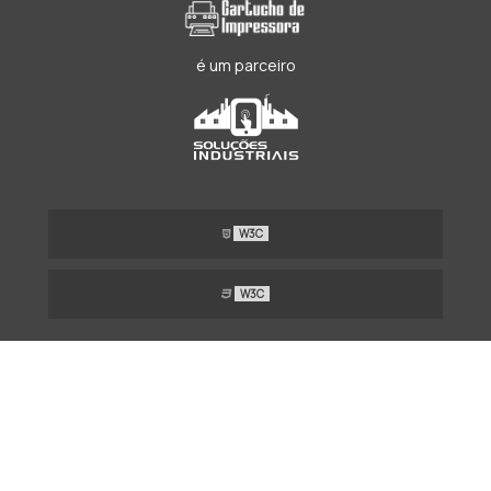
é um parceiro
W3C
W3C