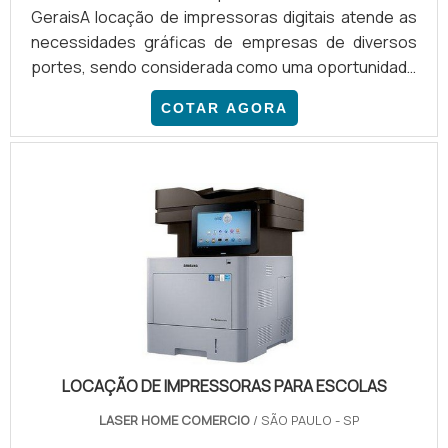
GeraisA locação de impressoras digitais atende as
necessidades gráficas de empresas de diversos
portes, sendo considerada como uma oportunidade
real de redução de custos por dispensar a aquisição
COTAR AGORA
de máquinas e seus insumos. O serviço foi
desenvolvido para empresas que decidem não
adquirir um equipamento próprio, em razão das
repentinas mudanças que ocorrem na economia ou
no próprio ramo.Através da locação de impressoras,
várias empresas de pequeno, mé.
LOCAÇÃO DE IMPRESSORAS PARA ESCOLAS
LASER HOME COMERCIO
/ SÃO PAULO - SP