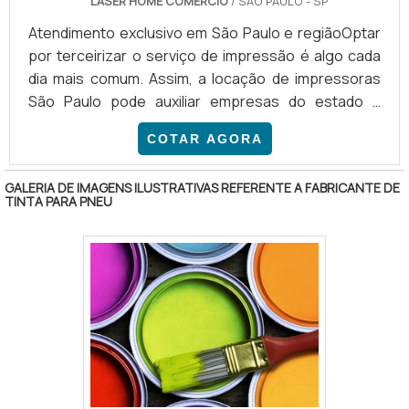
LASER HOME COMERCIO
/ SÃO PAULO - SP
Atendimento exclusivo em São Paulo e regiãoOptar
por terceirizar o serviço de impressão é algo cada
dia mais comum. Assim, a locação de impressoras
São Paulo pode auxiliar empresas do estado a
diminuir os custos com equipamentos e
COTAR AGORA
suprimentos. INFORMAÇÕES BÁSICAS SOBRE O
SERVIÇO Esse ramo se destaca por otimizar o
GALERIA DE IMAGENS ILUSTRATIVAS REFERENTE A FABRICANTE DE
processo de impressão, disponibilizando
TINTA PARA PNEU
assistência técnica e manutenção de qualidade.
Além disso, o cliente conta com serviços
extremamente rápidos, garantindo que sua
produção não se.