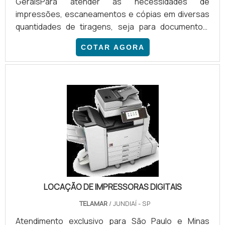
GeraisPara atender as necessidades de
impressões, escaneamentos e cópias em diversas
quantidades de tiragens, seja para documentos,
etiquetas, formulários, entre outros serviços que
COTAR AGORA
incluem a impressão de imagem, é importante
contar com o preço de impressora multifuncional
Epson. Como cada empresa possui uma
necessidade diferente de impressão, é importante
saber qual a impressora multifuncional que atende
às exigências, tendo em conta a impressão, já.
LOCAÇÃO DE IMPRESSORAS DIGITAIS
TELAMAR
/ JUNDIAÍ - SP
Atendimento exclusivo para São Paulo e Minas