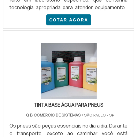
tecnologia apropriada para atender equipamentos
das principais marcas comercializadas no mercado
COTAR AGORA
nacional, como Samsung, Epson, HP, Canon e de
outras fabricantes renomadas. O suporte técnico é
realizado por profissionais com amplo know-how e
experiência, treinados e atualizados
constantemente.DETALHES IMPORTANTES A SEREM
DESTACADOSAntes de iniciar o procedi.
TINTA BASE ÁGUA PARA PNEUS
Q B COMERCIO DE SISTEMAS
/ SÃO PAULO - SP
Os pneus são peças essenciais no dia a dia. Durante
o transporte, exceto ao caminhar você está