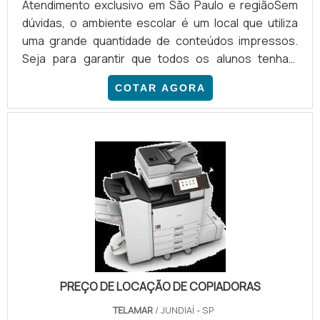
Atendimento exclusivo em São Paulo e regiãoSem
dúvidas, o ambiente escolar é um local que utiliza
uma grande quantidade de conteúdos impressos.
Seja para garantir que todos os alunos tenham
atividades em mãos, ou para realizar o arquivamento
COTAR AGORA
de informações institucionais, a demanda pode
apresentar um alto custo. Visando baratear o
serviço, a locação de impressoras para escolas vem
se tornando cada vez mais popular no mercado.
PRINCIPAIS VANTAGENS DO SERVIÇO Diante do que
já foi apresentado, o se.
PREÇO DE LOCAÇÃO DE COPIADORAS
TELAMAR
/ JUNDIAÍ - SP