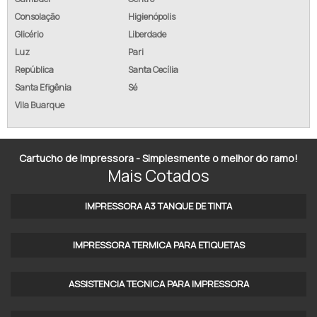
Consolação
Higienópolis
TINTA PARA PNEUS
Glicério
Liberdade
TINTA PARA REFORMA DE PNEU
Luz
Pari
República
Santa Cecília
TINTA PARA TINGIR FIOS E CABOS
Santa Efigênia
Sé
Vila Buarque
TINTA PIGMENTADA
TINTA PIGMENTADA BRANCA
Cartucho de Impressora - Simplesmente o melhor do ramo!
TINTA PIGMENTADA IMPRESSORA
Mais Cotados
TINTA SOLVENTE PARA IMPRESSORA INDUSTRIAL
IMPRESSORA A3 TANQUE DE TINTA​
TINTA SUBLIMATICA INKTEC
IMPRESSORA TERMICA PARA ETIQUETAS​
TINTA VULCANIZADA
ASSISTENCIA TECNICA PARA IMPRESSORA
TINTA VULCANIZÁVEL