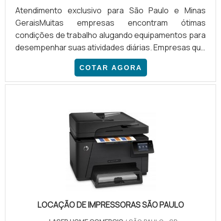
Atendimento exclusivo para São Paulo e Minas
GeraisMuitas empresas encontram ótimas
condições de trabalho alugando equipamentos para
desempenhar suas atividades diárias. Empresas que
possuem grande volume de documentos impressos
COTAR AGORA
diariamente também obtêm ótimo retorno e, por
isso, estão sempre em busca por preço de locação
de copiadoras com boa relação de custo-
benefício.A aquisição de equipamentos sempre é
baseada em alto custo, onde o capital da empresa
será investido para sanar as necessidades.
LOCAÇÃO DE IMPRESSORAS SÃO PAULO