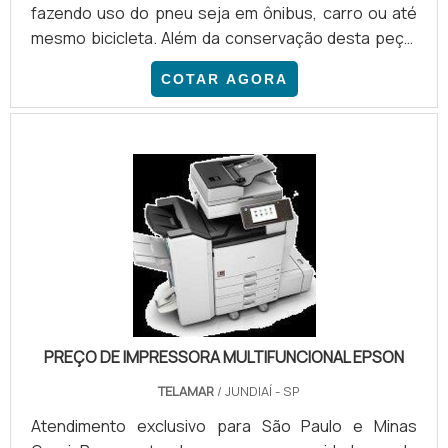
fazendo uso do pneu seja em ônibus, carro ou até
mesmo bicicleta. Além da conservação desta peça,
há informações que devem constar nela, como lote,
COTAR AGORA
tamanho, etc. Por isso, a escolha da tinta é
importante. O uso de tinta base água para pneus é
uma opção que chama a atenção daqueles que
trabalham ou precisam deixar uma marca na
peça.COMPLETAMENTE FAVORÁVEL AO MEIO
AMBIENTEAntes de tudo, vale lembrar que .
PREÇO DE IMPRESSORA MULTIFUNCIONAL EPSON
TELAMAR
/ JUNDIAÍ - SP
Atendimento exclusivo para São Paulo e Minas