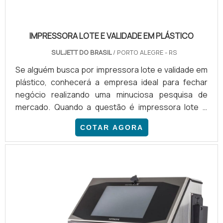
IMPRESSORA LOTE E VALIDADE EM PLÁSTICO
SULJETT DO BRASIL
/ PORTO ALEGRE - RS
Se alguém busca por impressora lote e validade em
plástico, conhecerá a empresa ideal para fechar
negócio realizando uma minuciosa pesquisa de
mercado. Quando a questão é impressora lote e
validade em plástico, na Suljett do Brasil irá
COTAR AGORA
encontrar precisão com comprometimento com os
resultados dos clientes.DETALHES SOBRE A
IMPRESSORA LOTE E VALIDADE EM PLÁSTICOHá
muitas maneiras eficientes de demonstrar
competência e excelência em uma áre...