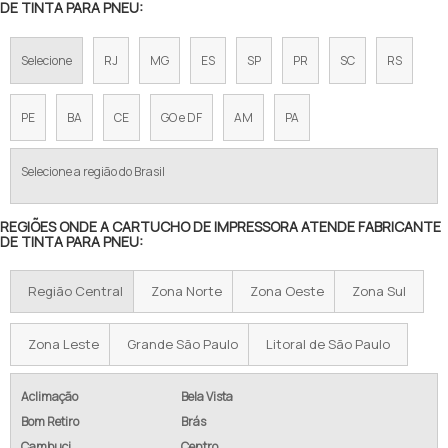
DE TINTA PARA PNEU:
TINTA PARA BANDA DE ROLDAGEM
TINTA PARA FIO E CABOS SILICONE
Selecione
RJ
MG
ES
SP
PR
SC
RS
TINTA PARA IMPRESSORA INDUSTRIAL
PE
BA
CE
GO e DF
AM
PA
TINTA PARA IMPRESSORA INKJET
Selecione a região do Brasil
TINTA PARA LISTRAR PNEUS
REGIÕES ONDE A CARTUCHO DE IMPRESSORA ATENDE FABRICANTE
TINTA PARA MOLDE DE PNEU
DE TINTA PARA PNEU:
TINTA PARA OFFSET PARA PNEUS
Região Central
Zona Norte
Zona Oeste
Zona Sul
TINTA PARA PINTAR LETRAS PNEU
Zona Leste
Grande São Paulo
Litoral de São Paulo
TINTA PARA PINTAR PNEU
TINTA PARA PINTAR PNEUS DE BORRACHA
Aclimação
Bela Vista
Bom Retiro
Brás
TINTA PARA PNEU EM SP
Cambuci
Centro