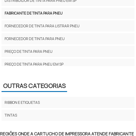
DISTRIBUIDOR DE TINTA PARA PNEU EM SP
FABRICANTE DE TINTA PARA PNEU
FORNECEDOR DE TINTA PARA LISTRAR PNEU
FORNECEDOR DE TINTA PARA PNEU
PREÇO DE TINTA PARA PNEU
PREÇO DE TINTA PARA PNEU EM SP
TINTA DOD
OUTRAS CATEGORIAS
TINTA INKJET EPSON
TINTA INKJET HP
RIBBON E ETIQUETAS
TINTA LISTRAR FIOS E CABOS
TINTAS
TINTA PAR PNEU EM SP
REGIÕES ONDE A CARTUCHO DE IMPRESSORA ATENDE FABRICANTE