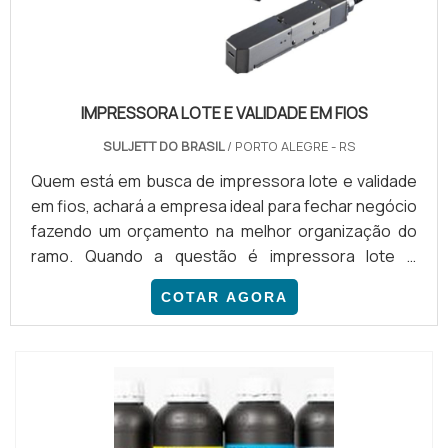
IMPRESSORA LOTE E VALIDADE EM FIOS
SULJETT DO BRASIL
/ PORTO ALEGRE - RS
Quem está em busca de impressora lote e validade
em fios, achará a empresa ideal para fechar negócio
fazendo um orçamento na melhor organização do
ramo. Quando a questão é impressora lote e
validade em fios, com a equipe da Suljett do Brasil
COTAR AGORA
conseguirá eficiência com assessoria técnica
especializada.DETALHES SOBRE A IMPRESSORA
LOTE E VALIDADE EM FIOSHá muitas maneiras
eficientes de demonstrar competência e excelência
em uma área de atua...