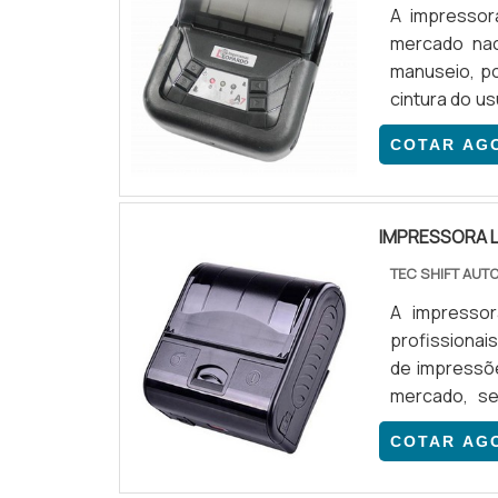
A impressor
mercado nac
manuseio, po
cintura do u
fiscais.AS 
COTAR AG
nacional, o p
ág...
IMPRESSORA 
TEC SHIFT AU
A impresso
profissionai
de impressõe
mercado, se
pedidos, cup
COTAR AG
ÓTIMOS FOR
mercado nacio