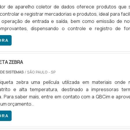
or de aparelho coletor de dados oferece produtos que 
ontrolar e registrar mercadorias e produtos, ideal para facil
 e operação de entrada e saída, bem como emissão de no
omprovantes, dispensando o controle e registro de fo
vés dos dados coletados pelo aparelho muitas atividade
ORA
dem ser automatizadas facilitando o trabalho de logístic
o. Algumas empresas também oferecem a locação dos coleto
ideal para a realização de inventário de estoque.M
ETA ZEBRA
S SOBRE A FUNCIONALIDADE DO PRODUTOExistem mui
podem usar os aparelhos coletores de dados, como na leit
 DE SISTEMAS
/ SÃO PAULO - SP
de água e luz emitindo as informações dos registros, em loj
iqueta zebra uma película utilizada em materiais onde 
s no cadastro de mercadorias, controlando a entrada e sa
trito e alta temperatura, destinado a impressoras ter
os, entre outros. Quem deseja realizar a aquisição
a. Para saber mais, entre em contato com a QBCim e aprove
 deve pesquisar por bons fornecedores, que trabalhem 
r um orçamento..
ariedade de modelos, como:Coletor de dados Batch;Coletor
ooth;Coletor de dados Wireless;Computadores de toque.MA
ORA
 EM FORNECEDOR DE APARELHO COLETOR DE DADOSQuando