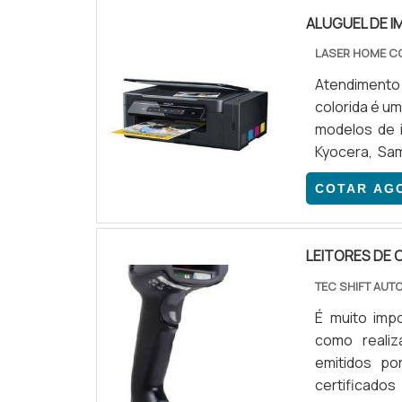
pesquisa po
maiores refe
ALUGUEL DE I
alta tecnol
LASER HOME C
coletores d
Atendimento 
atividade 
colorida é um
manutenção 
modelos de i
componentes 
Kyocera, Sam
realizar o a
COTAR AG
de impressor
impressão; A
LEITORES DE 
TEC SHIFT AU
É muito impo
como realiz
emitidos po
certificado