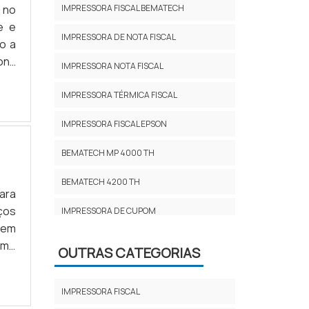
 no
IMPRESSORA FISCAL BEMATECH
e e
IMPRESSORA DE NOTA FISCAL
o a
ons
IMPRESSORA NOTA FISCAL
ção
ia a
IMPRESSORA TÉRMICA FISCAL
IMPRESSORA FISCAL EPSON
BEMATECH MP 4000 TH
BEMATECH 4200 TH
ara
ços
IMPRESSORA DE CUPOM
 em
IMPRESSORA PARA CUPOM FISCAL
omo
OUTRAS CATEGORIAS
 DE
IMPRESSORA FISCAL PREÇO
 do
IMPRESSORA FISCAL
IMPRESSORA PARA NOTA FISCAL