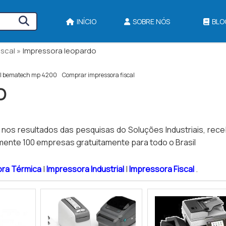
INÍCIO
SOBRE NÓS
BLO
scal »
Impressora leopardo
al bematech mp 4200
Comprar impressora fiscal
O
 nos resultados das pesquisas do Soluções Industriais, rec
nte 100 empresas gratuitamente para todo o Brasil
ora Térmica
|
Impressora Industrial
|
Impressora Fiscal
.