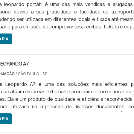
a leopardo portátil é uma das mais vendidas e alugadas
ional devido a sua praticidade e facilidade de transport
dendo ser utilizada em diferentes locais e fixada até mesm
suário para emissão de comprovantes, recibos, tickets e cup
PRINCIPAIS CARACTERÍSTICAS DO MODELOSendo de fabrica
ORA
rincipal diferencial é a certificação IP54, garantindo resistênc
LEOPARDO A7
TOMAÇÃO
/ SÃO PAULO - SP
ra Leopardo A7 é uma das soluções mais eficientes p
s que atuam em áreas externas e precisam recorrer aos servi
s. Ela é um produto de qualidade e eficiência reconhecida
ndo utilizada na impressão de diversos documentos, c
ons, recibos, multas, Danfes, entre outros. A IMPORTÂNCIA
ORA
NECEDORESConsiderada um dos modelos mais populares
nal, a imp...