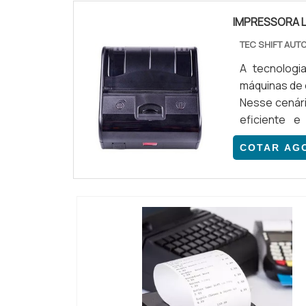
IMPRESSORA 
TEC SHIFT AU
A tecnologi
máquinas de e
Nesse cenár
eficiente e
otimizaçã
COTAR AG
PRODUTOAs i
e útil para qu