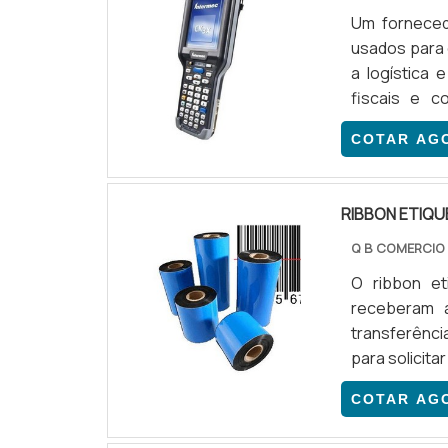
Um forneced
usados para c
a logística
fiscais e c
manual.Atra
COTAR AG
operações po
distribuiçã
de dados, 
RIBBON ETIQU
INFORMAÇÕE
setores que 
Q B COMERCIO
de relógios 
O ribbon et
supermercado
receberam a
dos produt
transferênci
equipamento
para solicita
uma ampla v
dados Bluet
COTAR AG
REFERÊNCIA