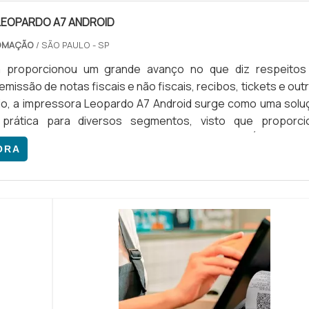
LEOPARDO A7 ANDROID
TOMAÇÃO
/ SÃO PAULO - SP
a proporcionou um grande avanço no que diz respeitos
missão de notas fiscais e não fiscais, recibos, tickets e out
io, a impressora Leopardo A7 Android surge como uma solu
 prática para diversos segmentos, visto que proporci
o nos processos.AS PRINCIPAIS CARACTERÍSTICAS
ORA
mpressoras Leopardo apresentam uma solução muito prát
em necessita lev...