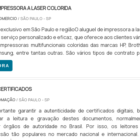
r fornecedor de coletor de dados, a TEC SHIFT é uma 
rências no setor, especializada em soluções e equipamentos
MPRESSORA A LASER COLORIDA
ogia de informática e automação, com especialização
OMERCIO
/ SÃO PAULO - SP
e dados, impressora leopardo A7 e rebobinador de bobinas
exclusivo em São Paulo e regiãoO aluguel de impressora a la
desde 2017, a empresa trabalha também com serviços
 serviço personalizado e eficaz, que oferece aos clientes vá
oferecendo um estoque completo no centro de serviços, 
mpressoras multifuncionais coloridas das marcas HP, Broth
das principais linhas de máquinas de impressão..
sung, entre tantas outras. São vários tipos de contrato p
luguel de impressora a laser, como, por exemplo: Aluguel me
ORA
as; Contratos semestrais ou anuais; Serviço de outsourcing
luguel de impressora com entrega dos su.
CERTIFICADOS
TOMAÇÃO
/ SÃO PAULO - SP
rtante garantir a autenticidade de certificados digitais, 
ar a leitura e gravação destes documentos, normalme
r órgãos de autoridade no Brasil. Por isso, os leitores
s são tão populares no mercado nacional e internacional.