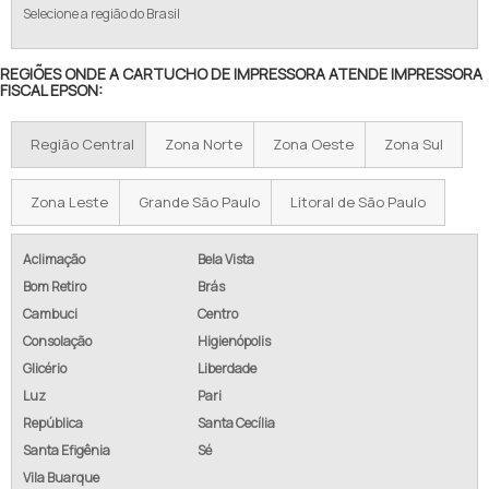
Selecione a região do Brasil
PREÇO IMPRESSORA FISCAL
REGIÕES ONDE A CARTUCHO DE IMPRESSORA ATENDE IMPRESSORA
COMPRAR IMPRESSORA FISCAL
FISCAL EPSON:
PREÇO IMPRESSORA FISCAL BEMATECH
Região Central
Zona Norte
Zona Oeste
Zona Sul
ONDE COMPRAR IMPRESSORA FISCAL
Zona Leste
Grande São Paulo
Litoral de São Paulo
IMPRESSORA CUSTOM FH 190
IMPRESSORA FISCAL BEMATECH PREÇO
Aclimação
Bela Vista
Bom Retiro
Brás
IMPRESSORA CUPOM FISCAL PREÇO
Cambuci
Centro
Consolação
Higienópolis
IMPRESSORA FISCAL ST 2500
Glicério
Liberdade
COMPRAR IMPRESSORA NÃO FISCAL
Luz
Pari
República
Santa Cecília
IMPRESSORA BLUETOOTH 58MM
Santa Efigênia
Sé
Vila Buarque
IMPRESSORA BLUETOOTH 80MM