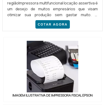
regiãoImpressora multifuncional locação assertiva é
um desejo de muitos empresários que visam
otimizar sua produção sem gastar muito. O
equipamento é um dos mais populares do mercado
COTAR AGORA
devido a gama de funções que pode exercer.
PRINCIPAIS BENEFÍCIOS DO EQUIPAMENTOContar
com um serviço de locação especializado é um
passo fundamental para quem deseja adquirir uma
impressora de alta performance. No entant...
IMAGEM ILUSTRATIVA DE IMPRESSORA FISCAL EPSON