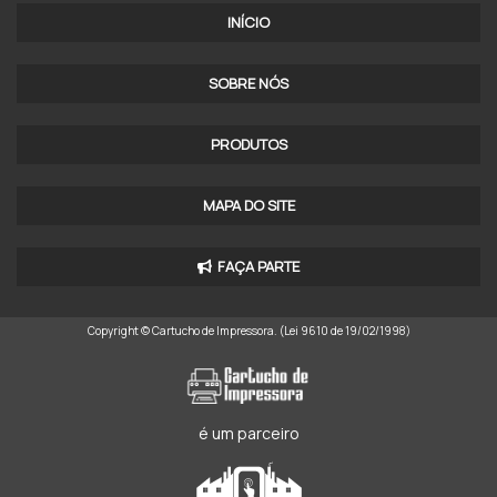
IMPRESSORA LEOPARDO A7 BLUETOOTH
INÍCIO
IMPRESSORA LEOPARDO A7 LIGHT
SOBRE NÓS
IMPRESSORA LEOPARDO A7 PREÇO
PRODUTOS
IMPRESSORA NÃO FISCAL 80MM
IMPRESSORA NÃO FISCAL PREÇO
MAPA DO SITE
IMPRESSORA PORTÁTIL LEOPARDO
FAÇA PARTE
IMPRESSORA PORTÁTIL MINI
Copyright © Cartucho de Impressora. (Lei 9610 de 19/02/1998)
IMPRESSORA PORTÁTIL TÉRMICA
IMPRESSORA PORTÁTIL VIA BLUETOOTH
IMPRESSORA TÉRMICA BLUETOOTH 80MM
é um parceiro
IMPRESSORA TÉRMICA NÃO FISCAL