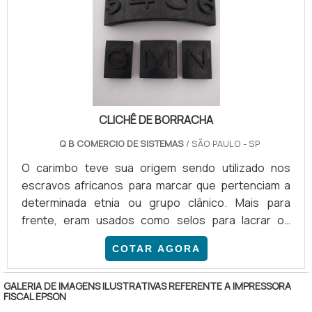
peça.COMPLETAMENTE FAVORÁVEL AO MEIO
AMBIENTEAntes de tudo, vale lembrar que .
CLICHÊ DE BORRACHA
Q B COMERCIO DE SISTEMAS
/ SÃO PAULO - SP
O carimbo teve sua origem sendo utilizado nos
escravos africanos para marcar que pertenciam a
determinada etnia ou grupo clânico. Mais para
frente, eram usados como selos para lacrar ou
assinalar cartas e documentos. Aos poucos o
COTAR AGORA
carimbo foi se popularizando, se modernizando e
sua produção foi aumentada. Passou a ser
GALERIA DE IMAGENS ILUSTRATIVAS REFERENTE A IMPRESSORA
produzido com tinta, almofada em seu bojo e
FISCAL EPSON
também em forma de caneta, permitindo sua