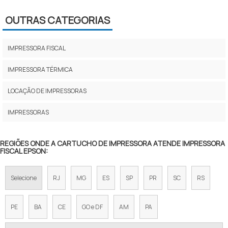
IMPRESSORA PARA CUPOM FISCAL
OUTRAS CATEGORIAS
IMPRESSORA FISCAL PREÇO
IMPRESSORA PARA NOTA FISCAL
IMPRESSORA FISCAL
IMPRESSORA FISCAL E NÃO FISCAL
IMPRESSORA TÉRMICA
IMPRESSORA FISCAL DARUMA
LOCAÇÃO DE IMPRESSORAS
IMPRESSORA DE NOTA FISCAL ELETRÔNICA
IMPRESSORAS
IMPRESSORA FISCAL BEMATECH MP 4200
REGIÕES ONDE A CARTUCHO DE IMPRESSORA ATENDE IMPRESSORA
FISCAL EPSON:
IMPRESSORA CUPOM FISCAL BEMATECH
IMPRESSORA FISCAL BEMATECH MP 4000
Selecione
RJ
MG
ES
SP
PR
SC
RS
IMPRESSORA DE CUPOM FISCAL BEMATECH
PE
BA
CE
GO e DF
AM
PA
MAQUINA DE IMPRIMIR CUPOM FISCAL