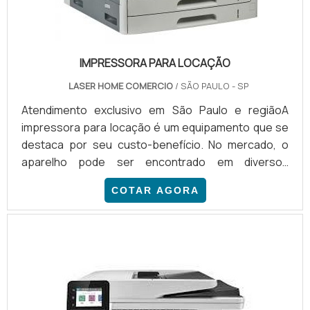
IMPRESSORA PARA LOCAÇÃO
LASER HOME COMERCIO
/ SÃO PAULO - SP
Atendimento exclusivo em São Paulo e regiãoA
impressora para locação é um equipamento que se
destaca por seu custo-benefício. No mercado, o
aparelho pode ser encontrado em diversos
modelos, destinados para uma gama de atividades.
COTAR AGORA
Entre as impressoras mais comuns, citamos:
Impressora à laser; Impressora plotters; Impressora
de tinta sólida; Impressora jato de tinta; Impressora
térmica.INFORMAÇÕES ADICIONAIS SOBRE O
SERVIÇOIndependentemen...