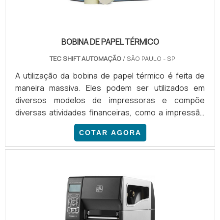
BOBINA DE PAPEL TÉRMICO
TEC SHIFT AUTOMAÇÃO
/ SÃO PAULO - SP
A utilização da bobina de papel térmico é feita de
maneira massiva. Eles podem ser utilizados em
diversos modelos de impressoras e compõe
diversas atividades financeiras, como a impressão
de recibos ou cupons fiscais. Porém, é importante
COTAR AGORA
contar com um produto de alta qualidade em
qualquer segmento, garantindo a durabilidade das
informações impressas. MAIS INFORMAÇÕES
ACERCA DO PRODUTOA TEC SHIFT oferece uma
gama de modelos de bobinas de papel térmico,
atendendo todas as demandas apresentadas por
cada comprador. Os produtos podem ser