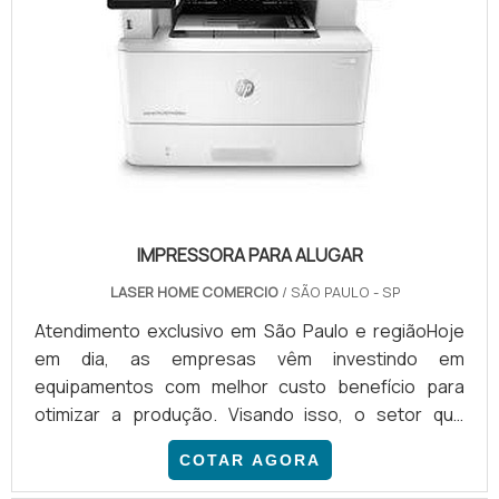
IMPRESSORA PARA ALUGAR
LASER HOME COMERCIO
/ SÃO PAULO - SP
Atendimento exclusivo em São Paulo e regiãoHoje
em dia, as empresas vêm investindo em
equipamentos com melhor custo benefício para
otimizar a produção. Visando isso, o setor que
fornece impressora para alugar está crescendo
COTAR AGORA
gradativamente no Brasil. O serviço de se sobressai
por garantir ao contratante reposição rápida de