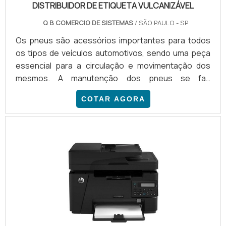
DISTRIBUIDOR DE ETIQUETA VULCANIZÁVEL
Q B COMERCIO DE SISTEMAS
/ SÃO PAULO - SP
Os pneus são acessórios importantes para todos
os tipos de veículos automotivos, sendo uma peça
essencial para a circulação e movimentação dos
mesmos. A manutenção dos pneus se faz
fundamental para prevenir riscos de deslizes e
COTAR AGORA
escorregamentos nas pistas, garantindo a
segurança do condutor, dos passageiros e
transeuntes em geral que fazem parte do trânsito
nas cidades e em todos os locais. Em função disso, o
trabalho com pneus é muito importante, sendo
desempenhado por diversas empresas pelo Bra.