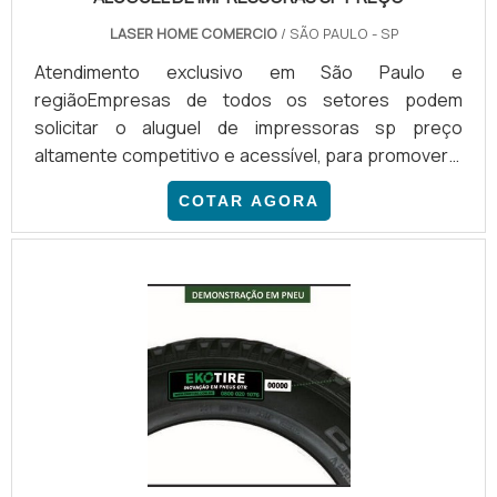
LASER HOME COMERCIO
/ SÃO PAULO - SP
Atendimento exclusivo em São Paulo e
regiãoEmpresas de todos os setores podem
solicitar o aluguel de impressoras sp preço
altamente competitivo e acessível, para promover a
atualização da infraestrutura de impressão com os
COTAR AGORA
melhores equipamentos e marcas do mercado. Para
cotar o aluguel de impressoras, basta fazer contato,
explicar a necessidade da empresa e receber um
orçamento personalizado.COMO CONSULTAR O
SERVIÇO DE QUALIDADEPara fazer uma consulta do
aluguel de impressoras, o interessado pod.