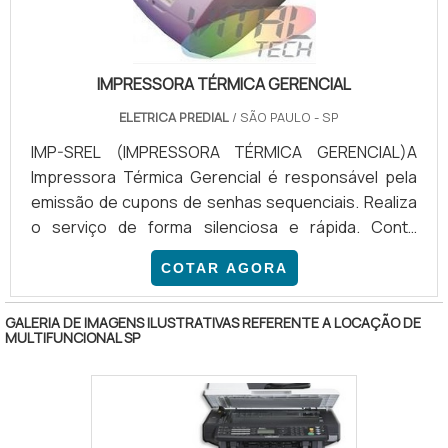
IMPRESSORA TÉRMICA GERENCIAL
ELETRICA PREDIAL
/ SÃO PAULO - SP
IMP-SREL (IMPRESSORA TÉRMICA GERENCIAL)A
Impressora Térmica Gerencial é responsável pela
emissão de cupons de senhas sequenciais. Realiza
o serviço de forma silenciosa e rápida. Conta
também com guilhotina de corte.Características da
COTAR AGORA
Impressora Térmica Gerencial:- Com hora, data e
nome da empresa;- Com comunicação com o painel
GALERIA DE IMAGENS ILUSTRATIVAS REFERENTE A LOCAÇÃO DE
de senha;- Com até 03 botões para atendimento
MULTIFUNCIONAL SP
diferenciado: Senha 000 a 300...Atendimento X
Senha 301 a 600...Atendimento Y Senha 601 a
999...Atendimento Z - Inter.