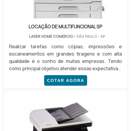
LOCAÇÃO DE MULTIFUNCIONAL SP
LASER HOME COMERCIO
/ SÃO PAULO - SP
Realizar tarefas como cópias, impressões e
escaneamentos em grandes tiragens e com alta
qualidade é o sonho de muitas empresas. Tendo
como principal objetivo atender essas expectativas,
o serviço de locação de multifuncional sp vem
COTAR AGORA
crescendo em todo o Estado. PRINCIPAIS
CARACTERÍSTICAS DO EQUIPAMENTO A locação
desse tipo de impressora assegura que as
instituições disponham de equipamentos capazes
de desempenhar uma série de serviços em ...