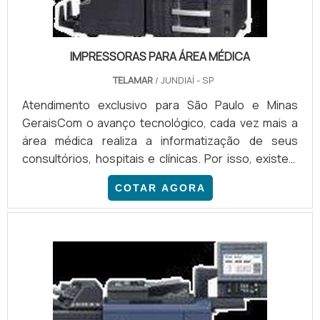
IMPRESSORAS PARA ÁREA MÉDICA
TELAMAR
/ JUNDIAÍ - SP
Atendimento exclusivo para São Paulo e Minas
GeraisCom o avanço tecnológico, cada vez mais a
área médica realiza a informatização de seus
consultórios, hospitais e clínicas. Por isso, existem
soluções específicas para essa área, a exemplo
COTAR AGORA
das impressoras para área médica.As impressoras
possuem funções específicas para o ambiente
hospitalar, a exemplo da conexão direta com
conversores de imagem DICOM e com sistemas
tradicionais, como o H...