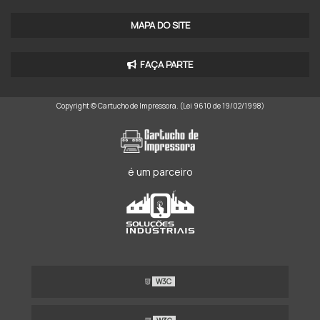
IMPRESSORA NÃO FISCAL PREÇO
MAPA DO SITE
IMPRESSORA PORTÁTIL LEOPARDO
FAÇA PARTE
IMPRESSORA PORTÁTIL MINI
Copyright © Cartucho de Impressora. (Lei 9610 de 19/02/1998)
IMPRESSORA PORTÁTIL TÉRMICA
IMPRESSORA PORTÁTIL VIA BLUETOOTH
IMPRESSORA TÉRMICA BLUETOOTH 80MM
é um parceiro
IMPRESSORA TÉRMICA NÃO FISCAL
IMPRESSORA VIA BLUETOOTH PORTÁTIL
IMPRESSORAS NÃO FISCAIS
W3C
MINI IMPRESSORA TERMICA PORTATIL