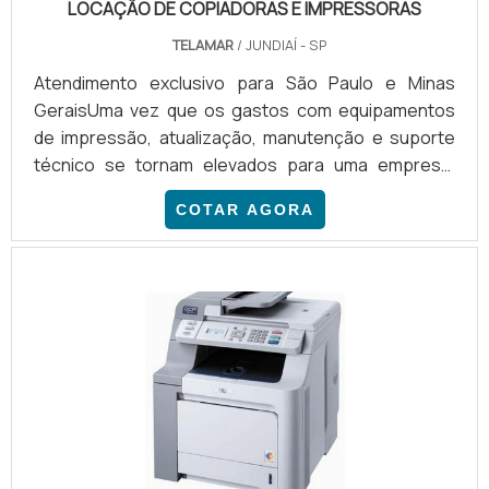
oferece serviços de manutenção, executados no
LOCAÇÃO DE COPIADORAS E IMPRESSORAS
próprio centro de serviços que conta com um
TELAMAR
/ JUNDIAÍ - SP
estoque diversificado de componentes das maiores
fabricantes de impressoras..
Atendimento exclusivo para São Paulo e Minas
GeraisUma vez que os gastos com equipamentos
de impressão, atualização, manutenção e suporte
técnico se tornam elevados para uma empresa,
buscar uma solução em locação de copiadoras e
COTAR AGORA
impressoras se torna uma necessidade. A opção
pela locação de copiadoras implica em diferentes
soluções para empresas de diversos setores,
variando de acordo com cada necessidade. Dessa
forma, são obtidas vantagens que são comuns a
todos os casos, como: Gerenciamento; Su.