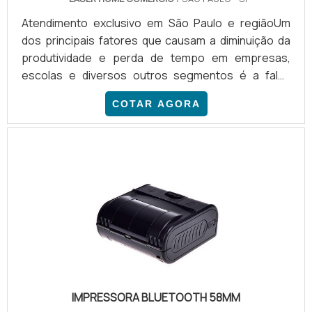
Atendimento exclusivo em São Paulo e regiãoUm
dos principais fatores que causam a diminuição da
produtividade e perda de tempo em empresas,
escolas e diversos outros segmentos é a falha
inesperada de algum equipamento. Visando diminuir
COTAR AGORA
a ocorrência desses danos, a popularidade do
serviço de aluguel de impressora multifuncional está
cada vez mais em alta. Brevemente, o serviço
garante a diminuição de custos com suprimentos, a
otimização do processo de impressão e a
assistência técnica das máquina.
IMPRESSORA BLUETOOTH 58MM