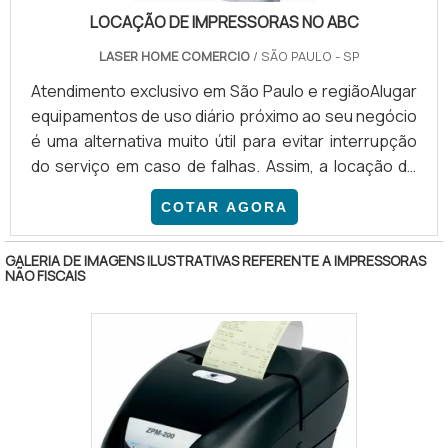
LOCAÇÃO DE IMPRESSORAS NO ABC
LASER HOME COMERCIO
/ SÃO PAULO - SP
Atendimento exclusivo em São Paulo e regiãoAlugar
equipamentos de uso diário próximo ao seu negócio
é uma alternativa muito útil para evitar interrupção
do serviço em caso de falhas. Assim, a locação de
impressoras no ABC é uma opção extremamente
COTAR AGORA
vantajosa para empresas da região. MAIS DETALHES
SOBRE O SERVIÇODe modo geral, a terceirização de
GALERIA DE IMAGENS ILUSTRATIVAS REFERENTE A IMPRESSORAS
serviços está se tornando uma opção cada vez mais
NÃO FISCAIS
econômica, principalmente quando o assunto
envolve impressoras. Além de evitar gasto com a
compra de equi.