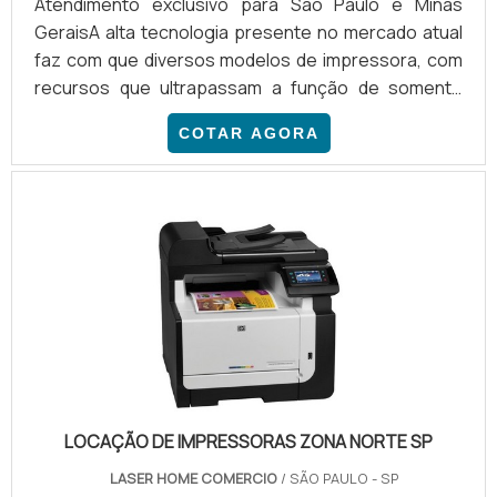
Atendimento exclusivo para São Paulo e Minas
GeraisA alta tecnologia presente no mercado atual
faz com que diversos modelos de impressora, com
recursos que ultrapassam a função de somente
imprimir, destinados a diversas necessidades.
COTAR AGORA
Dessa maneira, as diferenças entre uma impressora
comum e a impressora multifuncional toner são
super elevadas. A impressora tem capacidades
diversas, como copiadora, fax e scanner, enquanto
o equipamento comum está limitado apenas à
função imprimir, modelo que está.
LOCAÇÃO DE IMPRESSORAS ZONA NORTE SP
LASER HOME COMERCIO
/ SÃO PAULO - SP