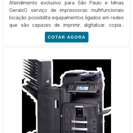
Atendimento exclusivo para São Paulo e Minas
GeraisO serviço de impressoras multifuncionais
locação possibilita equipamentos ligados em redes
que são capazes de imprimir, digitalizar, copiar,
receber e enviar fax para qualquer departamento de
COTAR AGORA
sua empresa. Além de agregar soluções referentes
aos painéis das multifuncionais, são ideais para
quem precisa de um rol digital de documentos. Com
o equipamento, a empresa, via navegador web,
cont...