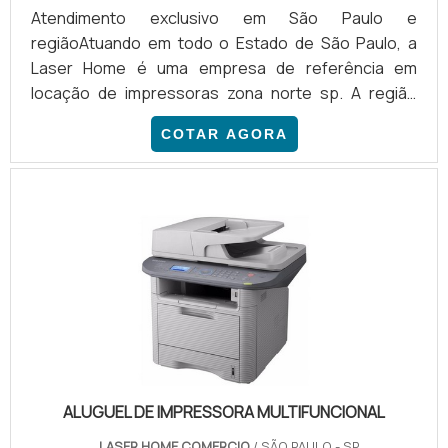
Atendimento exclusivo em São Paulo e
regiãoAtuando em todo o Estado de São Paulo, a
Laser Home é uma empresa de referência em
locação de impressoras zona norte sp. A região
dispõe de um serviço altamente eficiente, que se
COTAR AGORA
destaca por seu ótimo custo-benefício. PRINCIPAIS
BENEFÍCIOS DA CONTRATAÇÃO Caracterizadas por
sua alta precisão, as impressoras são dispositivos
de uso diário em diversos segmentos.
Independentemente do equipamento escolhido, o
serviço de outsourcing de impressão apresenta div.
ALUGUEL DE IMPRESSORA MULTIFUNCIONAL
LASER HOME COMERCIO
/ SÃO PAULO - SP