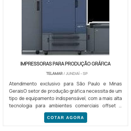
IMPRESSORAS PARA PRODUÇÃO GRÁFICA
TELAMAR
/ JUNDIAÍ - SP
Atendimento exclusivo para São Paulo e Minas
GeraisO setor de produção gráfica necessita de um
tipo de equipamento indispensável, com a mais alta
tecnologia para ambientes comerciais offset e
digital de alto volume, a exemplo de departamentos
COTAR AGORA
de artes gráficas e fornecedores de soluções
criativas de impressão. Dessa forma, impressoras