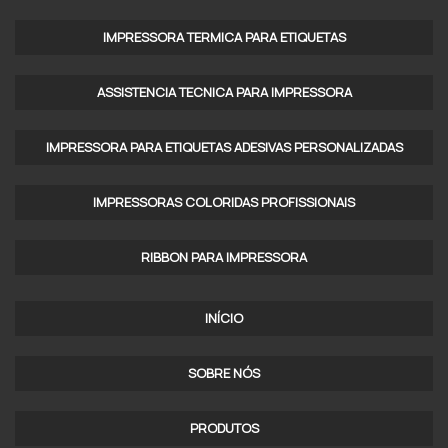
IMPRESSORA COMERCIAL NÃO FISCAL
IMPRESSORA TERMICA PARA ETIQUETAS​
IMPRESSORA DE BOBINA NÃO FISCAL
ASSISTENCIA TECNICA PARA IMPRESSORA
IMPRESSORA DE CUPOM NÃO FISCAL
IMPRESSORA LEOPARD A6
IMPRESSORA PARA ETIQUETAS ADESIVAS PERSONALIZADAS
IMPRESSORA LEOPARDO
IMPRESSORAS COLORIDAS PROFISSIONAIS​
IMPRESSORA LEOPARDO A7
RIBBON PARA IMPRESSORA
IMPRESSORA LEOPARDO A7 ANDROID
IMPRESSORA LEOPARDO A7 BLUETOOTH
INÍCIO
IMPRESSORA LEOPARDO A7 LIGHT
SOBRE NÓS
IMPRESSORA LEOPARDO A7 PREÇO
PRODUTOS
IMPRESSORA NÃO FISCAL 80MM