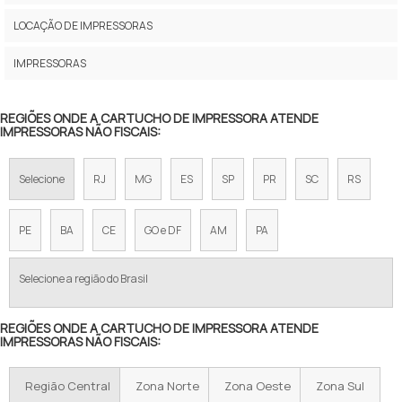
IMPRESSORA FISCAL DARUMA
LOCAÇÃO DE IMPRESSORAS
IMPRESSORA DE NOTA FISCAL ELETRÔNICA
IMPRESSORAS
IMPRESSORA FISCAL BEMATECH MP 4200
REGIÕES ONDE A CARTUCHO DE IMPRESSORA ATENDE
IMPRESSORAS NÃO FISCAIS:
IMPRESSORA CUPOM FISCAL BEMATECH
IMPRESSORA FISCAL BEMATECH MP 4000
Selecione
RJ
MG
ES
SP
PR
SC
RS
IMPRESSORA DE CUPOM FISCAL BEMATECH
PE
BA
CE
GO e DF
AM
PA
MAQUINA DE IMPRIMIR CUPOM FISCAL
Selecione a região do Brasil
PREÇO IMPRESSORA FISCAL
REGIÕES ONDE A CARTUCHO DE IMPRESSORA ATENDE
COMPRAR IMPRESSORA FISCAL
IMPRESSORAS NÃO FISCAIS:
PREÇO IMPRESSORA FISCAL BEMATECH
Região Central
Zona Norte
Zona Oeste
Zona Sul