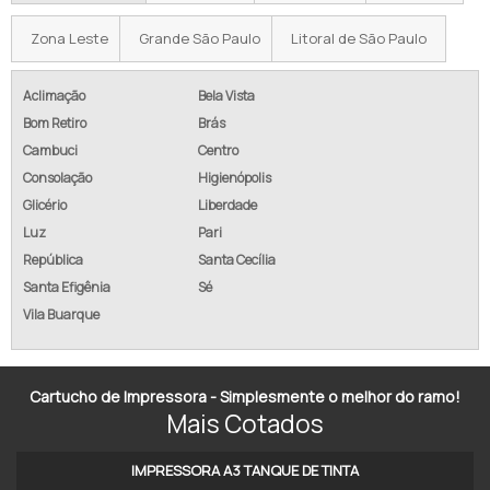
ONDE COMPRAR IMPRESSORA FISCAL
Zona Leste
Grande São Paulo
Litoral de São Paulo
IMPRESSORA CUSTOM FH 190
IMPRESSORA FISCAL BEMATECH PREÇO
Aclimação
Bela Vista
Bom Retiro
Brás
IMPRESSORA CUPOM FISCAL PREÇO
Cambuci
Centro
Consolação
Higienópolis
IMPRESSORA FISCAL ST 2500
Glicério
Liberdade
COMPRAR IMPRESSORA NÃO FISCAL
Luz
Pari
República
Santa Cecília
IMPRESSORA BLUETOOTH 58MM
Santa Efigênia
Sé
Vila Buarque
IMPRESSORA BLUETOOTH 80MM
IMPRESSORA BLUETOOTH PEQUENA
Cartucho de Impressora - Simplesmente o melhor do ramo!
IMPRESSORA BLUETOOTH PORTÁTIL
Mais Cotados
IMPRESSORA BLUETOOTH TÉRMICA
IMPRESSORA A3 TANQUE DE TINTA​