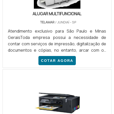
ALUGAR MULTIFUNCIONAL
TELAMAR
/ JUNDIAÍ - SP
Atendimento exclusivo para São Paulo e Minas
GeraisToda empresa possui a necessidade de
contar com serviços de impressão, digitalização de
documentos e cópias, no entanto, arcar com os
valores de uma multifuncional se torna oneroso em
COTAR AGORA
relação ao valor do equipamento e a sua
manutenção. Dessa forma, a solução mais indicada é
alugar multifuncional. Ainda assim, existem diversos
pontos que devem ser levados em conta na hora de
realizar a escolha do equipamento.Detalhes para
realizar um bom aluguelP.