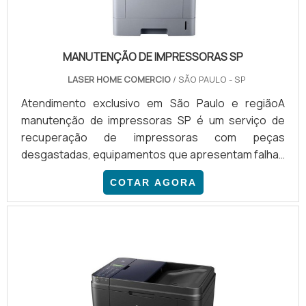
MANUTENÇÃO DE IMPRESSORAS SP
LASER HOME COMERCIO
/ SÃO PAULO - SP
Atendimento exclusivo em São Paulo e regiãoA
manutenção de impressoras SP é um serviço de
recuperação de impressoras com peças
desgastadas, equipamentos que apresentam falhas
ou que já estão parados. A manutenção de
COTAR AGORA
impressoras pode ser feita da seguinte forma:
Manutenção corretiva, mediante contato;
Manutenção preventiva, serviço feito
periodicamente para os clientes; Manutenção
emergencial, para impressoras que pararam de
funcionar; Troca de peças estragadas; Avaliação de
códigos de erros; Ent.