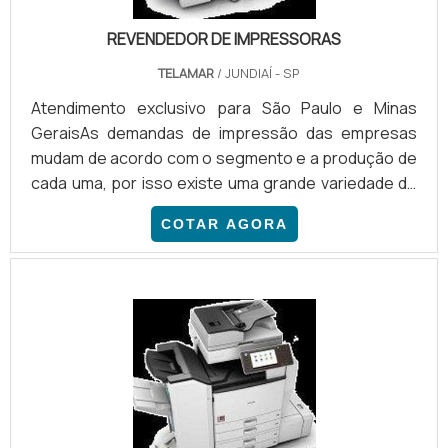
REVENDEDOR DE IMPRESSORAS
TELAMAR
/ JUNDIAÍ - SP
Atendimento exclusivo para São Paulo e Minas
GeraisAs demandas de impressão das empresas
mudam de acordo com o segmento e a produção de
cada uma, por isso existe uma grande variedade de
equipamentos para reprodução gráfica que um
COTAR AGORA
revendedor de impressoras pode disponibilizar aos
seus clientes. Além da produção, estes aparelhos
também se adéquam à necessidade de cada tipo de
tiragem, imagens coloridas ou fotos, por exemplo,
são impressas comumente com ferramentas com
jatos de tinta e, frequenteme.