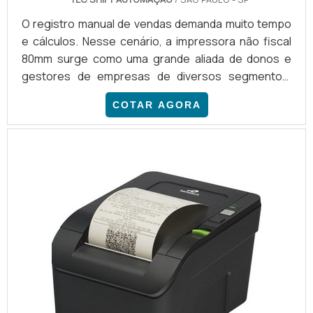
O registro manual de vendas demanda muito tempo
e cálculos. Nesse cenário, a impressora não fiscal
80mm surge como uma grande aliada de donos e
gestores de empresas de diversos segmentos,
visto que é possível agilizar as vendas, garantindo a
COTAR AGORA
impressão dos recibos de forma rápida e prática.AS
PRINCIPAIS VANTAGENS DO MODELOOferecendo os
melhores preços, agilidade e suporte com
atendimento 24 horas, a TEC SHIFT é especialista
em impressora...