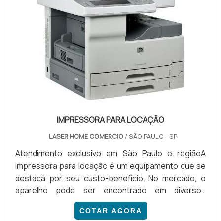
IMPRESSORA PARA LOCAÇÃO
LASER HOME COMERCIO
/ SÃO PAULO - SP
Atendimento exclusivo em São Paulo e regiãoA
impressora para locação é um equipamento que se
destaca por seu custo-benefício. No mercado, o
aparelho pode ser encontrado em diversos
modelos, destinados para uma gama de atividades.
COTAR AGORA
Entre as impressoras mais comuns, citamos: