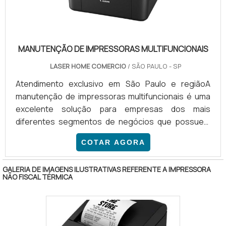
MANUTENÇÃO DE IMPRESSORAS MULTIFUNCIONAIS
LASER HOME COMERCIO
/ SÃO PAULO - SP
Atendimento exclusivo em São Paulo e regiãoA
manutenção de impressoras multifuncionais é uma
excelente solução para empresas dos mais
diferentes segmentos de negócios que possuem
impressoras que operam como scanner e
COTAR AGORA
digitalizadores de documentos, como copiadoras e
impressoras monocromáticas ou
GALERIA DE IMAGENS ILUSTRATIVAS REFERENTE A IMPRESSORA
coloridas.VANTAGENS EM FAZER A MANUTENÇÃO DE
NÃO FISCAL TÉRMICA
IMPRESSORASA empresa de manutenção de
impressoras multimarcas atende todos os tipos de
equipamentos, entre os quais estão os seguintes:
Impressoras multifuncio.