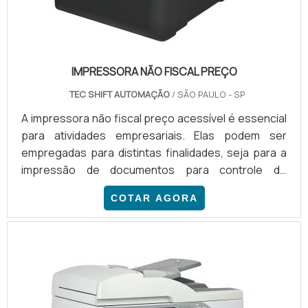
IMPRESSORA NÃO FISCAL PREÇO
TEC SHIFT AUTOMAÇÃO
/ SÃO PAULO - SP
A impressora não fiscal preço acessível é essencial
para atividades empresariais. Elas podem ser
empregadas para distintas finalidades, seja para a
impressão de documentos para controle de
estoque, notas fiscais, cupons, recibos, pedidos,
COTAR AGORA
entre outras. Porém, é importante contar com o
produto adequado a aplicação desejada, garantindo
eficiência e otimização do trabalho.A IMPORTÂNCIA
DE BONS FORNECEDORESA TEC SHIFT oferece uma
gama de mo...