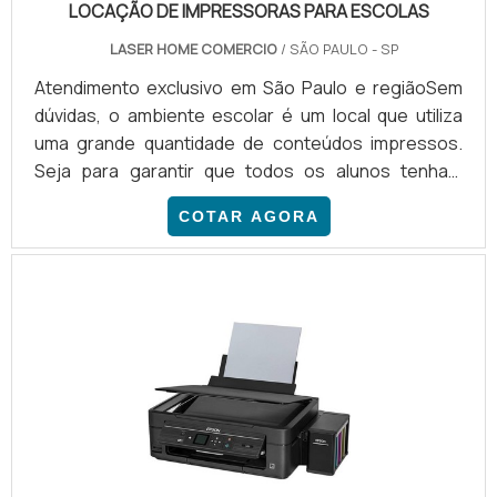
LOCAÇÃO DE IMPRESSORAS PARA ESCOLAS
LASER HOME COMERCIO
/ SÃO PAULO - SP
Atendimento exclusivo em São Paulo e regiãoSem
dúvidas, o ambiente escolar é um local que utiliza
uma grande quantidade de conteúdos impressos.
Seja para garantir que todos os alunos tenham
atividades em mãos, ou para realizar o arquivamento
COTAR AGORA
de informações institucionais, a demanda pode
apresentar um alto custo. Visando baratear o
serviço, a locação de impressoras para escolas vem
se tornando cada vez mais popular no mercado.
PRINCIPAIS VANTAGENS DO SERVIÇO Diante do que
já foi apresentado, o se.