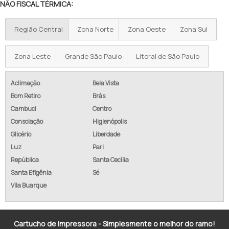
NÃO FISCAL TÉRMICA:
IMPRESSORA DE ETIQUETAS ZEBRA
Região Central
Zona Norte
Zona Oeste
Zona Sul
IMPRESSORA TÉRMICA DE ETIQUETAS
Zona Leste
Grande São Paulo
Litoral de São Paulo
IMPRESSORA ETIQUETA TÉRMICA
IMPRESSORA TERMICA ZEBRA
Aclimação
Bela Vista
Bom Retiro
Brás
IMPRESSORA NÃO FISCAL TÉRMICA
Cambuci
Centro
Consolação
Higienópolis
IMPRESSORA TÉRMICA PARA ETIQUETAS
Glicério
Liberdade
IMPRESSORA ETIQUETA ADESIVA
Luz
Pari
República
Santa Cecília
IMPRESSORA ETIQUETA ARGOX
Santa Efigênia
Sé
Vila Buarque
Cartucho de Impressora - Simplesmente o melhor do ramo!