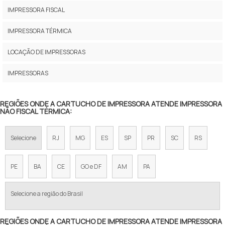
IMPRESSORA TÉRMICA DE CÓDIGO DE BARRAS OS214 PLUS
IMPRESSORA FISCAL
IMPRESSORA DE ETIQUETAS
IMPRESSORA TÉRMICA
IMPRESSORA ETIQUETA
LOCAÇÃO DE IMPRESSORAS
IMPRESSORA TÉRMICA BLUETOOTH
IMPRESSORAS
IMPRESSORA TERMICA EPSON
REGIÕES ONDE A CARTUCHO DE IMPRESSORA ATENDE IMPRESSORA
NÃO FISCAL TÉRMICA:
IMPRESSORA PARA ETIQUETAS
IMPRESSORA DE CÓDIGO DE BARRAS
Selecione
RJ
MG
ES
SP
PR
SC
RS
MINI IMPRESSORA TÉRMICA
PE
BA
CE
GO e DF
AM
PA
IMPRESSORA TERMICA BEMATECH
Selecione a região do Brasil
IMPRESSORA TÉRMICA 80MM
REGIÕES ONDE A CARTUCHO DE IMPRESSORA ATENDE IMPRESSORA
IMPRESSORA CODIGO DE BARRAS