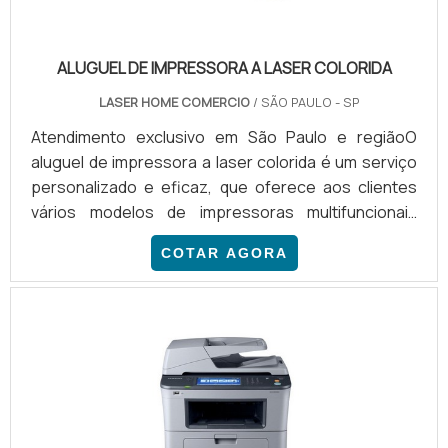
ALUGUEL DE IMPRESSORA A LASER COLORIDA
LASER HOME COMERCIO
/ SÃO PAULO - SP
Atendimento exclusivo em São Paulo e regiãoO
aluguel de impressora a laser colorida é um serviço
personalizado e eficaz, que oferece aos clientes
vários modelos de impressoras multifuncionais
coloridas das marcas HP, Brother, Kyocera, Samsung,
COTAR AGORA
entre tantas outras. São vários tipos de contrato
para realizar o aluguel de impressora a laser, como,
por exemplo: Aluguel mensal de impressoras;
Contratos semestrais ou anuais; Serviço de
outsourcing de impressão; Aluguel de impressora
com entrega dos su.