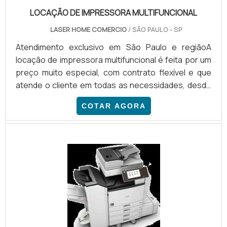
LOCAÇÃO DE IMPRESSORA MULTIFUNCIONAL
LASER HOME COMERCIO
/ SÃO PAULO - SP
Atendimento exclusivo em São Paulo e regiãoA
locação de impressora multifuncional é feita por um
preço muito especial, com contrato flexível e que
atende o cliente em todas as necessidades, desde
o suporte técnico imediato para as máquinas até a
COTAR AGORA
reposição de suprimentos para os
equipamentos.Além disso, locação de impressora
também tem outras vantagens, como máquinas de
vários tamanhos e capacidades, além de serem das
melhores marcas do mercado, com destaque para
Canon, Xerox, HP, Epson, Brother,.