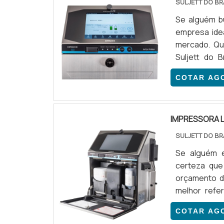
SULJETT DO BR
Se alguém bu
empresa ide
mercado. Qu
Suljett do 
resultados 
COTAR AG
EM PLÁSTICO
excelência e
IMPRESSORA L
SULJETT DO BR
Se alguém e
certeza que
orçamento d
melhor refe
SOBRE A I
COTAR AG
impressora 