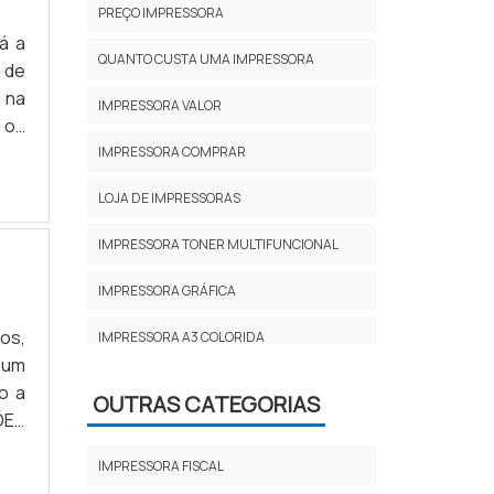
PREÇO IMPRESSORA
á a
QUANTO CUSTA UMA IMPRESSORA
 de
 na
IMPRESSORA VALOR
 os
ADE
IMPRESSORA COMPRAR
a e
LOJA DE IMPRESSORAS
IMPRESSORA TONER MULTIFUNCIONAL
IMPRESSORA GRÁFICA
os,
IMPRESSORA A3 COLORIDA
 um
IMPRESSORA PARA ESCRITÓRIO
o a
OUTRAS CATEGORIAS
ÕES
PREÇO DA IMPRESSORA
har
IMPRESSORA FISCAL
 os
MULTIFUNCIONAL JATO DE TINTA