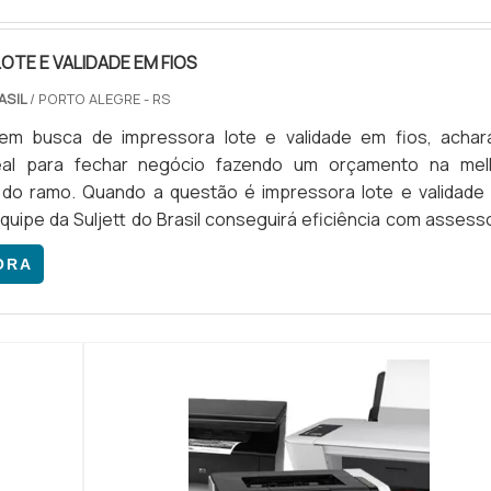
ara com a Suljett do Br...
OTE E VALIDADE EM FIOS
ASIL
/ PORTO ALEGRE - RS
m busca de impressora lote e validade em fios, achar
eal para fechar negócio fazendo um orçamento na mel
 do ramo. Quando a questão é impressora lote e validade
equipe da Suljett do Brasil conseguirá eficiência com assess
ecializada.DETALHES SOBRE A IMPRESSORA LOTE E VALIDADE
ORA
s maneiras eficientes de demonstrar competência e excelên
e atua...