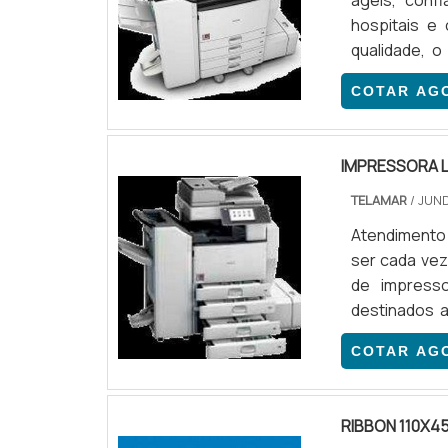
ágeis, conf
hospitais e
qualidade, 
médicos uma
COTAR AG
o processo
materialJá s
papel. Por iss
IMPRESSORA 
TELAMAR
/ JUND
Atendimento 
ser cada vez
de impresso
destinados a
uma impresso
COTAR AG
pelas modal
capacidades 
RIBBON 110X4