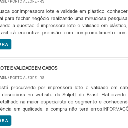
ASIL
/ PORTO ALEGRE - RS
sca por impressora lote e validade em plástico, conhecer
al para fechar negócio realizando uma minuciosa pesquisa
ando a questão é impressora lote e validade em plástico,
Brasil irá encontrar precisão com comprometimento com
dos clientes.DETALHES SOBRE A IMPRESSORA LOTE E VALID
ORA
Há muitas maneiras eficientes de demonstrar competênci
m uma áre...
OTE E VALIDADE EM CABOS
ASIL
/ PORTO ALEGRE - RS
stá procurando por impressora lote e validade em cab
 descobrirá no website da Suljett do Brasil. Elaborando
etalhado na maior especialista do segmento e conhecend
rência em qualidade, a compra não terá erros.INFORMAÇ
MPRESSORA LOTE E VALIDADE EM CABOSQuem quer ac
ORA
lote e validade em cabos em uma empresa comprometida com