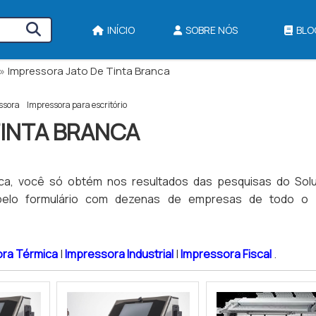
INÍCIO
SOBRE NÓS
BLO
»
Impressora Jato De Tinta Branca
ssora
Impressora para escritório
TINTA BRANCA
nca, você só obtém nos resultados das pesquisas do Sol
 pelo formulário com dezenas de empresas de todo o B
ora Térmica
|
Impressora Industrial
|
Impressora Fiscal
.