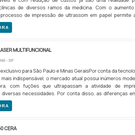
iáveis e com redução de custos já são uma realidade p
 clínicas de diversos ramos da medicina. Com o aumento
o processo de impressão de ultrassom em papel permite 
 economia que pode alcançar até 80% quando comparado 
ORA
 tradicional de impressão.Especificações presentes
e tornou necessidade a impressão de diagnósticos médicos
o, o pr.
LASER MULTIFUNCIONAL
IAÍ - SP
exclusivo para São Paulo e Minas GeraisPor conta da tecnolo
 mais indispensável, o mercado atual possui inúmeros mode
ra, com fuções que ultrapassam a atividade de imprim
 diversas necessidades. Por conta disso, as diferenças en
ra comum e a impressora laser multifuncional são observa
ORA
idades que cada uma performa. Enquanto a impressora 
diversas, como fax, copiadora e scanner, o modelo comum es
50 CERA