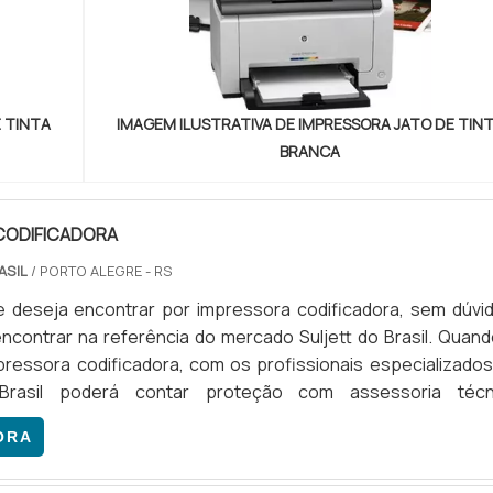
 TINTA
IMAGEM ILUSTRATIVA DE IMPRESSORA JATO DE TIN
BRANCA
CODIFICADORA
ASIL
/ PORTO ALEGRE - RS
e deseja encontrar por impressora codificadora, sem dúvid
ncontrar na referência do mercado Suljett do Brasil. Quand
pressora codificadora, com os profissionais especializados
 Brasil poderá contar proteção com assessoria técn
ada.DETALHES SOBRE A IMPRESSORA CODIFICADORAHá mui
ORA
icientes de demonstrar competência e excelência em uma á
A Suljett do Brasil foca sua energia em produzir uma estrut