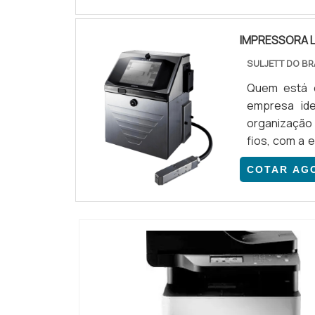
serviços, dep
IMPRESSORA L
SULJETT DO BR
Quem está e
empresa id
organização
fios, com a 
técnica esp
COTAR AG
FIOSHá muita
em uma área d