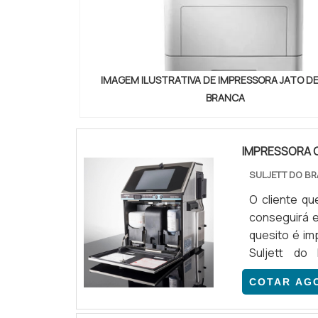
IMAGEM ILUSTRATIVA DE IMPRESSORA JATO DE
BRANCA
IMPRESSORA 
SULJETT DO BR
O cliente qu
conseguirá e
quesito é im
Suljett do
especializ
COTAR AG
maneiras ef
de atuação. 