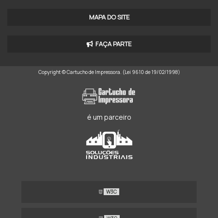
IMPRESSORA ROTATIVA A VENDA
MAPA DO SITE
MAQUINA IMPRESSORA ROTATIVA
FAÇA PARTE
MAQUINA IMPRESSORA ROTATIVA PARA JORNAL
Copyright © Cartucho de Impressora. (Lei 9610 de 19/02/1998)
IMPRESSORA OFFSET A4
IMPRESSORA OFFSET DE MESA COLORIDA
IMPRESSORA OFFSET DE MESA COLORIDA PREÇO
é um parceiro
IMPRESSORA OFFSET BICOLOR
IMPRESSORA OFFSET 8 CORES
IMPRESSORA OFFSET 4 CORES A VENDA
W3C
IMPRESSORA OFFSET DIGITAL PREÇO