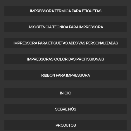
COMPRAR IMPRESSORA ROTATIVA OFFSET
IMPRESSORA TERMICA PARA ETIQUETAS​
IMPRESSORA OFFSET PEQUENO PORTE
ASSISTENCIA TECNICA PARA IMPRESSORA
IMPRESSORA ROTATIVA
IMPRESSORA OFFSET DIGITAL
IMPRESSORA PARA ETIQUETAS ADESIVAS PERSONALIZADAS
IMPRESSORA OFFSET 4 CORES
IMPRESSORAS COLORIDAS PROFISSIONAIS​
IMPRESSORA ROTATIVA PARA JORNAL
RIBBON PARA IMPRESSORA
IMPRESSORA CORTE E VINCO ROTATIVA PREÇO
IMPRESSORA OFFSET A3
INÍCIO
IMPRESSORA ROTATIVA PREÇO
SOBRE NÓS
IMPRESSORA FLEXOGRAFICA ROTATIVA
PRODUTOS
IMPRESSORA PLANA ROTATIVA