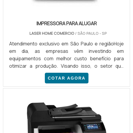
IMPRESSORA PARA ALUGAR
LASER HOME COMERCIO
/ SÃO PAULO - SP
Atendimento exclusivo em São Paulo e regiãoHoje
em dia, as empresas vêm investindo em
equipamentos com melhor custo benefício para
otimizar a produção. Visando isso, o setor que
fornece impressora para alugar está crescendo
COTAR AGORA
gradativamente no Brasil. O serviço de se sobressai
por garantir ao contratante reposição rápida de
suprimentos, assistência técnica, manutenção e
troca de máquinas em casos de necessidade.
PRINCIPAIS VANTAGENS DA CO...