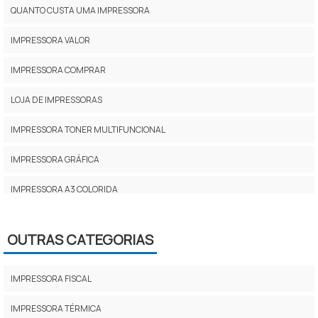
QUANTO CUSTA UMA IMPRESSORA
IMPRESSORA VALOR
IMPRESSORA COMPRAR
LOJA DE IMPRESSORAS
IMPRESSORA TONER MULTIFUNCIONAL
IMPRESSORA GRÁFICA
IMPRESSORA A3 COLORIDA
IMPRESSORA PARA ESCRITÓRIO
OUTRAS CATEGORIAS
PREÇO DA IMPRESSORA
MULTIFUNCIONAL JATO DE TINTA
IMPRESSORA FISCAL
IMPRESSORA A JATO DE TINTA
IMPRESSORA TÉRMICA