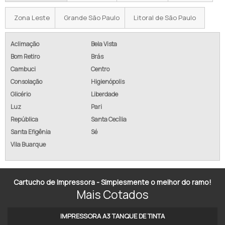
IMPRESSORA COLORIDA PARA EMPRESA
Zona Leste
Grande São Paulo
Litoral de São Paulo
VENDA DE IMPRESSORA MULTIFUNCIONAL
VENDA DE COPIADORAS
Aclimação
Bela Vista
Bom Retiro
Brás
VENDA DE MULTIFUNCIONAL
Cambuci
Centro
Consolação
Higienópolis
IMPRESSORA DE CARTÕES PVC E CRACHÁS
Glicério
Liberdade
IMPRESSORA PLANA UV LED
Luz
Pari
República
Santa Cecília
IMPRESSORA INDUSTRIAL
Santa Efigênia
Sé
Vila Buarque
IMPRESSORA PLANA
IMPRESSORA ROTATIVA OFFSET
Cartucho de Impressora - Simplesmente o melhor do ramo!
IMPRESSORA ROTATIVA OFFSET A VENDA
Mais Cotados
IMPRESSORA ROTATIVA OFFSET PREÇO
IMPRESSORA A3 TANQUE DE TINTA​