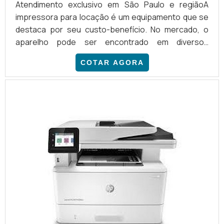
Atendimento exclusivo em São Paulo e regiãoA
impressora para locação é um equipamento que se
destaca por seu custo-benefício. No mercado, o
aparelho pode ser encontrado em diversos
modelos, destinados para uma gama de atividades.
COTAR AGORA
Entre as impressoras mais comuns, citamos:
Impressora à laser; Impressora plotters; Impressora
de tinta sólida; Impressora jato de tinta; Impressora
térmica.INFORMAÇÕES ADICIONAIS SOBRE O
SERVIÇOIndependentemen...