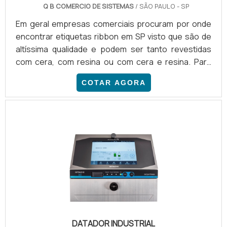
Q B COMERCIO DE SISTEMAS
/ SÃO PAULO - SP
Em geral empresas comerciais procuram por onde
encontrar etiquetas ribbon em SP visto que são de
altíssima qualidade e podem ser tanto revestidas
com cera, com resina ou com cera e resina. Para
saber mais, entre em contato com a QBCim e
COTAR AGORA
aproveite para solicitar um orçamento..
DATADOR INDUSTRIAL