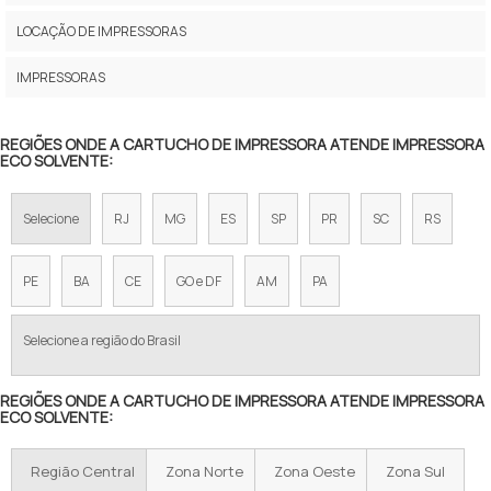
VALOR DE UMA IMPRESSORA
LOCAÇÃO DE IMPRESSORAS
VALOR IMPRESSORA
IMPRESSORAS
IMPRESSORA A VENDA
REGIÕES ONDE A CARTUCHO DE IMPRESSORA ATENDE IMPRESSORA
ECO SOLVENTE:
IMPRESSORAS COLORIDAS
PREÇO IMPRESSORA MULTIFUNCIONAL
Selecione
RJ
MG
ES
SP
PR
SC
RS
IMPRESSORA LASER COLORIDA PREÇO
PE
BA
CE
GO e DF
AM
PA
IMPRESSORA COPIADORA PROFISSIONAL
Selecione a região do Brasil
IMPRESSORA PROFISSIONAL MULTIFUNCIONAL
REGIÕES ONDE A CARTUCHO DE IMPRESSORA ATENDE IMPRESSORA
COMPRA DE IMPRESSORA
ECO SOLVENTE:
VENDA DE IMPRESSORA HP
Região Central
Zona Norte
Zona Oeste
Zona Sul