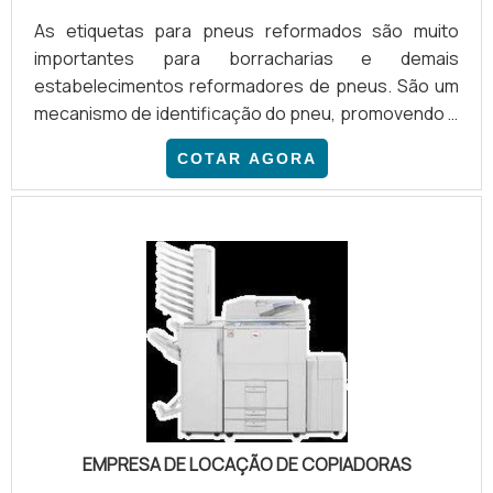
As etiquetas para pneus reformados são muito
importantes para borracharias e demais
estabelecimentos reformadores de pneus. São um
mecanismo de identificação do pneu, promovendo o
seu reconhecimento. Fazer a identificação do pneu
COTAR AGORA
é importante para que o consumidor possa verificar
a procedência do pneu que adquire, e as etiquetas
para pneus são uma forma eficiente de identificar
os pneus após passarem pela reforma e estarem
novamente prontos para uso.VARIADAS
CARACTERÍSTICAS E CONTEÚDOSPodendo te.
EMPRESA DE LOCAÇÃO DE COPIADORAS