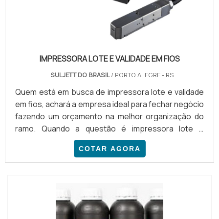
IMPRESSORA LOTE E VALIDADE EM FIOS
SULJETT DO BRASIL
/ PORTO ALEGRE - RS
Quem está em busca de impressora lote e validade
em fios, achará a empresa ideal para fechar negócio
fazendo um orçamento na melhor organização do
ramo. Quando a questão é impressora lote e
validade em fios, com a equipe da Suljett do Brasil
COTAR AGORA
conseguirá eficiência com assessoria técnica
especializada.DETALHES SOBRE A IMPRESSORA
LOTE E VALIDADE EM FIOSHá muitas maneiras
eficientes de demonstrar competência e excelência
em uma área de atua...