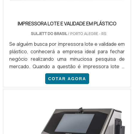
IMPRESSORA LOTE E VALIDADE EM PLÁSTICO
SULJETT DO BRASIL
/ PORTO ALEGRE - RS
Se alguém busca por impressora lote e validade em
plástico, conhecerá a empresa ideal para fechar
negócio realizando uma minuciosa pesquisa de
mercado. Quando a questão é impressora lote e
validade em plástico, na Suljett do Brasil irá
COTAR AGORA
encontrar precisão com comprometimento com os
resultados dos clientes.DETALHES SOBRE A
IMPRESSORA LOTE E VALIDADE EM PLÁSTICOHá
muitas maneiras eficientes de demonstrar
competência e excelência em uma áre...