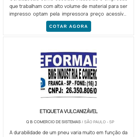
que trabalham com alto volume de material para ser
impresso optam pela impressora preço acessível
com cada vez mais frequência, visando realizar
COTAR AGORA
impressão de documentos, impressão de grandes
arquivos, escaneamentos, entre outras
funcionalidades desenvolvidas por gráficas. O
equipamento funciona principalmente, nas rotinas
de trabalho administrativas e editoriais, poijá que ele
conta com muita capacidade.
ETIQUETA VULCANIZÁVEL
Q B COMERCIO DE SISTEMAS
/ SÃO PAULO - SP
A durabilidade de um pneu varia muito em função da