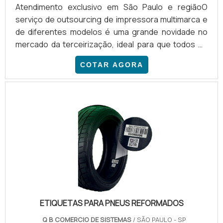
Atendimento exclusivo em São Paulo e regiãoO
serviço de outsourcing de impressora multimarca e
de diferentes modelos é uma grande novidade no
mercado da terceirização, ideal para que todos os
negócios, desde escritórios até indústrias, tenham
COTAR AGORA
um parque gráfico projetado sob medida para
garantir o melhor desempenho no ambiente de
trabalho. Entre os diferenciais estão os seguintes:
Impressoras de marcas de qualidade como Brother,
Epson, HP e Kyocera; Impressoras multifuncionais,
monocromáticas e c.
ETIQUETAS PARA PNEUS REFORMADOS
Q B COMERCIO DE SISTEMAS
/ SÃO PAULO - SP