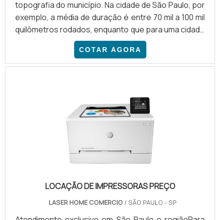
topografia do município. Na cidade de São Paulo, por
exemplo, a média de duração é entre 70 mil a 100 mil
quilômetros rodados, enquanto que para uma cidade
como Belo Horizonte, que tem uma topografia muito
COTAR AGORA
mais irregular, essa durabilidade dura entre 40 mil e
50 mil quilômetros rodados. O balanceamento e o
alinhamento dos pneus devem ser feitos a cada 5 mil
quilômetros. Isso mantém o nível de desgaste dos
pneus equilibrado, aumentando a aderênci.
LOCAÇÃO DE IMPRESSORAS PREÇO
LASER HOME COMERCIO
/ SÃO PAULO - SP
Atendimento exclusivo em São Paulo e regiãoPara