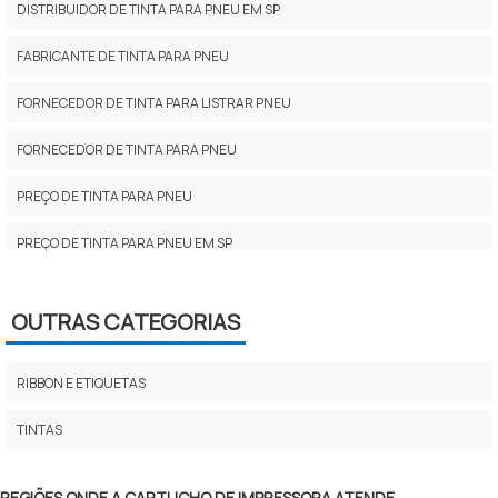
DISTRIBUIDOR DE TINTA PARA PNEU EM SP
FABRICANTE DE TINTA PARA PNEU
FORNECEDOR DE TINTA PARA LISTRAR PNEU
FORNECEDOR DE TINTA PARA PNEU
PREÇO DE TINTA PARA PNEU
PREÇO DE TINTA PARA PNEU EM SP
TINTA DOD
OUTRAS CATEGORIAS
TINTA INKJET EPSON
TINTA INKJET HP
RIBBON E ETIQUETAS
TINTA LISTRAR FIOS E CABOS
TINTAS
TINTA PAR PNEU EM SP
REGIÕES ONDE A CARTUCHO DE IMPRESSORA ATENDE