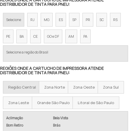
DISTRIBUIDOR DE TINTA PARA PNEU:
TINTA PARA BANDA DE ROLDAGEM
TINTA PARA FIO E CABOS SILICONE
Selecione
RJ
MG
ES
SP
PR
SC
RS
TINTA PARA IMPRESSORA INDUSTRIAL
PE
BA
CE
GO e DF
AM
PA
TINTA PARA IMPRESSORA INKJET
Selecione a região do Brasil
TINTA PARA LISTRAR PNEUS
REGIÕES ONDE A CARTUCHO DE IMPRESSORA ATENDE
TINTA PARA MOLDE DE PNEU
DISTRIBUIDOR DE TINTA PARA PNEU:
TINTA PARA OFFSET PARA PNEUS
Região Central
Zona Norte
Zona Oeste
Zona Sul
TINTA PARA PINTAR LETRAS PNEU
Zona Leste
Grande São Paulo
Litoral de São Paulo
TINTA PARA PINTAR PNEU
TINTA PARA PINTAR PNEUS DE BORRACHA
Aclimação
Bela Vista
Bom Retiro
Brás
TINTA PARA PNEU EM SP