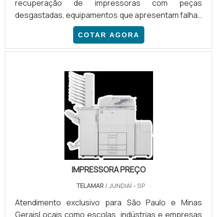
recuperação de impressoras com peças
desgastadas, equipamentos que apresentam falhas
ou que já estão parados. A manutenção de
COTAR AGORA
impressoras pode ser feita da seguinte forma:
Manutenção corretiva, mediante contato;
Manutenção preventiva, serviço feito
periodicamente para os clientes; Manutenção
emergencial, para impressoras que pararam de
funcionar; Troca de peças estragadas; Avaliação de
códigos de erros; Ent.
IMPRESSORA PREÇO
TELAMAR
/ JUNDIAÍ - SP
Atendimento exclusivo para São Paulo e Minas
GeraisLocais como escolas, indústrias e empresas