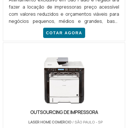
fazer a locação de impressoras preço acessível
com valores reduzidos e orçamentos viáveis para
negócios pequenos, médios e grandes, basta
contatar uma empresa especialista e experiente no
COTAR AGORA
setor. Em geral, a locação de impressoras é
calculado conforme a necessidade de cada cliente,
com a possibilidade de alugar impressoras novas e
de alta performance pelo melhor custo x benefício
do mercado.VANTAGENS EM CONTAR COM ESTE
TIPO DE PRODUTOEmpresas dos ma.
OUTSOURCING DE IMPRESSORA
LASER HOME COMERCIO
/ SÃO PAULO - SP