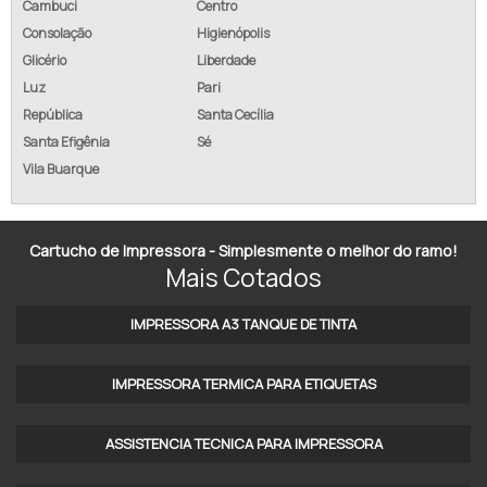
Cambuci
Centro
Consolação
Higienópolis
TINTA PARA PNEUS
Glicério
Liberdade
TINTA PARA REFORMA DE PNEU
Luz
Pari
República
Santa Cecília
TINTA PARA TINGIR FIOS E CABOS
Santa Efigênia
Sé
Vila Buarque
TINTA PIGMENTADA
TINTA PIGMENTADA BRANCA
Cartucho de Impressora - Simplesmente o melhor do ramo!
TINTA PIGMENTADA IMPRESSORA
Mais Cotados
TINTA SOLVENTE PARA IMPRESSORA INDUSTRIAL
IMPRESSORA A3 TANQUE DE TINTA​
TINTA SUBLIMATICA INKTEC
IMPRESSORA TERMICA PARA ETIQUETAS​
TINTA VULCANIZADA
ASSISTENCIA TECNICA PARA IMPRESSORA
TINTA VULCANIZÁVEL