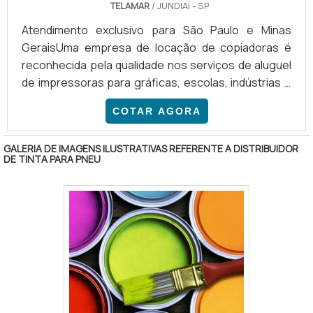
TELAMAR
/ JUNDIAÍ - SP
Atendimento exclusivo para São Paulo e Minas
GeraisUma empresa de locação de copiadoras é
reconhecida pela qualidade nos serviços de aluguel
de impressoras para gráficas, escolas, indústrias e
comércio em geral, com disponibilidade de inúmeros
COTAR AGORA
modelos de copiadoras para impressão em larga
escala, bem como de fotografias digitais e
GALERIA DE IMAGENS ILUSTRATIVAS REFERENTE A DISTRIBUIDOR
fotobooks. Além disso, uma empresa de locação
DE TINTA PARA PNEU
com reconhecimento de mercado também oferece
soluções altamente tecnológicas para cada um de
seus clientes.Pontos relevan.