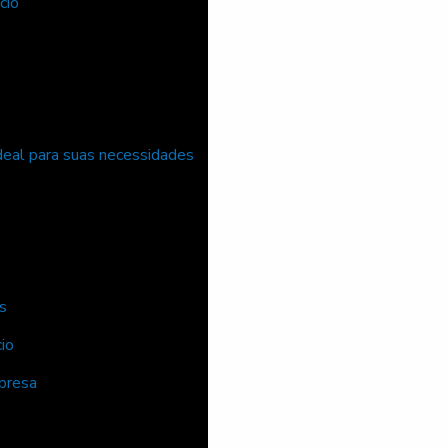
cio
ideal para suas necessidades
s
io
presa