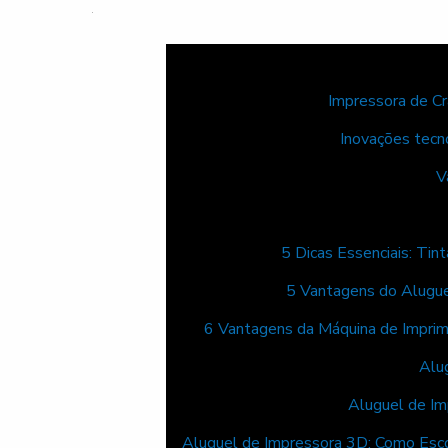
Impressora de Cr
Inovações tecn
V
5 Dicas Essenciais: Tin
5 Vantagens do Alugu
6 Vantagens da Máquina de Imprim
Alu
Aluguel de Im
Aluguel de Impressora 3D: Como Esc