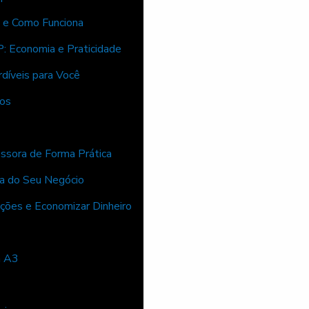
 e Como Funciona
: Economia e Praticidade
díveis para Você
ios
ssora de Forma Prática
ia do Seu Negócio
ões e Economizar Dinheiro
a A3