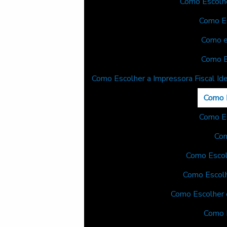
Como Escolhe
Como Es
Como es
Como E
Como Escolher a Impressora Fiscal Id
Como E
Como Es
Com
Como Escol
Como Escolh
Como Escolher 
Como 