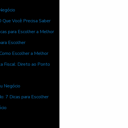
Negócio
O Que Você Precisa Saber
icas para Escolher a Melhor
ara Escolher
 Como Escolher a Melhor
a Fiscal: Direto ao Ponto
eu Negócio
o: 7 Dicas para Escolher
ócio