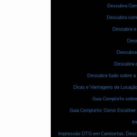
Descubra Com
Descubra como
Descubra o
Desc
Descubra
Descubra o
Descubra tudo sobre a 
Dicas e Vantagens da Locaçã
Guia Completo sobre
Guia Completo: Como Escolher 
Im
Impressão DTG em Camisetas: Descu