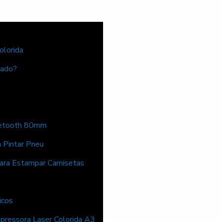
olorida
cado?
uetooth 80mm
a Pintar Pneu
ara Estampar Camisetas
icos
pressora Laser Colorida A3