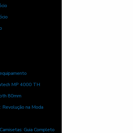
ócio
ócio
o
o
o equipamento
atech MP 4000 TH
tooth 80mm
: Revolução na Moda
Camisetas: Guia Completo