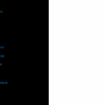
es
o
tos
ade
SP
Ideal