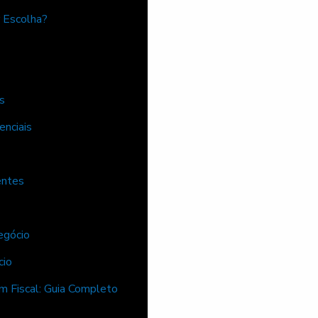
r Escolha?
s
nciais
entes
egócio
cio
m Fiscal: Guia Completo