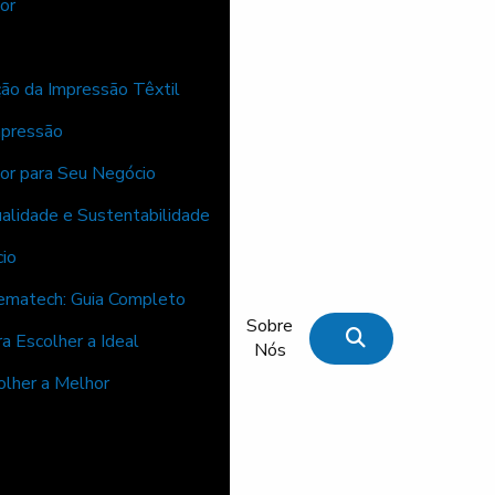
or
ão da Impressão Têxtil
mpressão
or para Seu Negócio
alidade e Sustentabilidade
cio
Bematech: Guia Completo
Sobre
ra Escolher a Ideal
Nós
colher a Melhor