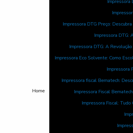
Impressora 
Impressor
Impressora DTG Preço: Descubra
Impressora DTG: 
Impressora DTG: A Revolução 
Impressora Eco Solvente: Como Escol
Impressora 
Impressora fiscal Bematech: Desc
Home
Impressora Fiscal Bematech
Impressora Fiscal: Tudo
Impr
Impress